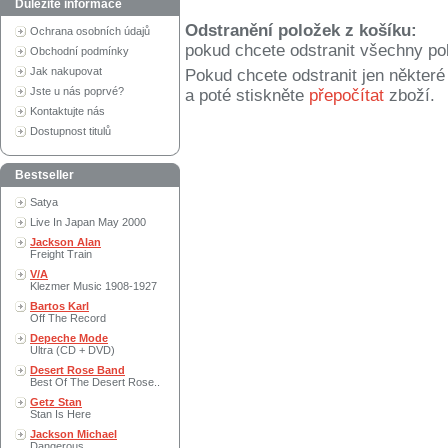
Důležité informace
Odstranění položek z košíku:
Ochrana osobních údajů
pokud chcete odstranit všechny po
Obchodní podmínky
Jak nakupovat
Pokud chcete odstranit jen někter
Jste u nás poprvé?
a poté stiskněte
přepočítat
zboží.
Kontaktujte nás
Dostupnost titulů
Bestseller
Satya
Live In Japan May 2000
Jackson Alan
Freight Train
V/A
Klezmer Music 1908-1927
Bartos Karl
Off The Record
Depeche Mode
Ultra (CD + DVD)
Desert Rose Band
Best Of The Desert Rose..
Getz Stan
Stan Is Here
Jackson Michael
Dangerous