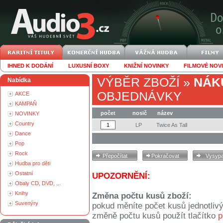
IHNED K DODÁNÍ
LUXUSNÍ BOXY
KNIŽNÍ NOVINKY
FILMOVÉ NOV
VÝBĚR ZBOŽÍ
»
NÁK
Nabídka
OBJEDNÁVKY
AKCE
KAMPAŇ
počet
nosič
název
NOVINKY
Country
LP
Twice As Tall
Dance
Pop
Rock
Hudba pro děti
Ostatní
UPOZORNĚNÍ:
Obaly CD, DVD, ...
Knihy
Změna počtu kusů zboží:
Suvenýry
pokud měníte počet kusů jednotliv
změně počtu kusů použít tlačítko
p