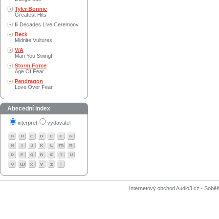
Tyler Bonnie
Greatest Hits
Iii Decades Live Ceremony
Beck
Midnite Vultures
V/A
Man You Swing!
Storm Force
Age Of Fear
Pendragon
Love Over Fear
Abecední index
interpret
vydavatel
Internetový obchod Audio3.cz - Soběši