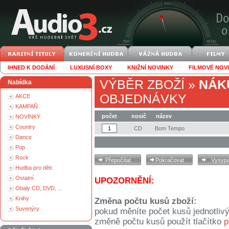
IHNED K DODÁNÍ
LUXUSNÍ BOXY
KNIŽNÍ NOVINKY
FILMOVÉ NOV
VÝBĚR ZBOŽÍ
»
NÁK
Nabídka
OBJEDNÁVKY
AKCE
KAMPAŇ
počet
nosič
název
NOVINKY
Country
CD
Bom Tempo
Dance
Pop
Rock
Hudba pro děti
Ostatní
UPOZORNĚNÍ:
Obaly CD, DVD, ...
Knihy
Změna počtu kusů zboží:
Suvenýry
pokud měníte počet kusů jednotliv
změně počtu kusů použít tlačítko
p