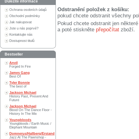
Důležité informace
Odstranění položek z košíku:
Ochrana osobních údajů
pokud chcete odstranit všechny po
Obchodní podmínky
Jak nakupovat
Pokud chcete odstranit jen někter
Jste u nás poprvé?
a poté stiskněte
přepočítat
zboží.
Kontaktujte nás
Dostupnost titulů
Bestseller
Anvil
Forged In Fire
James Gang
Best Of
Tyler Bonnie
The best of
Jackson Michael
History Past, Present And
Future
Jackson Michael
Blood On The Dance Floor -
History In The Mix
Youngbloods
Youngbloods / Earth Music /
Elephant Mountain
Domnerus/Hallberg/Erstand
Jazz At The Pawnshop -