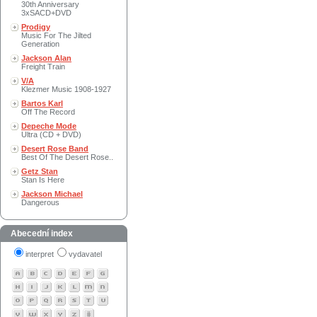
30th Anniversary
3xSACD+DVD
Prodigy
Music For The Jilted
Generation
Jackson Alan
Freight Train
V/A
Klezmer Music 1908-1927
Bartos Karl
Off The Record
Depeche Mode
Ultra (CD + DVD)
Desert Rose Band
Best Of The Desert Rose..
Getz Stan
Stan Is Here
Jackson Michael
Dangerous
Abecední index
interpret
vydavatel