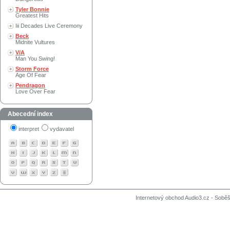
Tyler Bonnie
Greatest Hits
Iii Decades Live Ceremony
Beck
Midnite Vultures
V/A
Man You Swing!
Storm Force
Age Of Fear
Pendragon
Love Over Fear
Abecední index
interpret
vydavatel
Internetový obchod Audio3.cz - Soběši