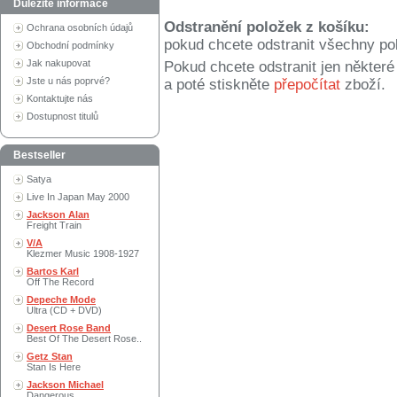
Důležité informace
Odstranění položek z košíku:
Ochrana osobních údajů
pokud chcete odstranit všechny po
Obchodní podmínky
Jak nakupovat
Pokud chcete odstranit jen někter
Jste u nás poprvé?
a poté stiskněte
přepočítat
zboží.
Kontaktujte nás
Dostupnost titulů
Bestseller
Satya
Live In Japan May 2000
Jackson Alan
Freight Train
V/A
Klezmer Music 1908-1927
Bartos Karl
Off The Record
Depeche Mode
Ultra (CD + DVD)
Desert Rose Band
Best Of The Desert Rose..
Getz Stan
Stan Is Here
Jackson Michael
Dangerous