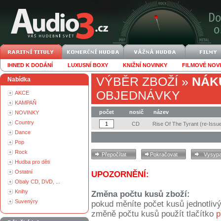
IHNED K DODÁNÍ
LUXUSNÍ BOXY
KNIŽNÍ NOVINKY
FILMOVÉ NOV
VÝBĚR ZBOŽÍ
»
NÁK
Nabídka
OBJEDNÁVKY
AKCE
KAMPAŇ
počet
nosič
název
NOVINKY
Country
CD
Rise Of The Tyrant (re-Issu
Dance
Pop
Rock
Hudba pro děti
Ostatní
UPOZORNĚNÍ:
Obaly CD, DVD, ...
Knihy
Změna počtu kusů zboží:
Suvenýry
pokud měníte počet kusů jednotliv
změně počtu kusů použít tlačítko
p