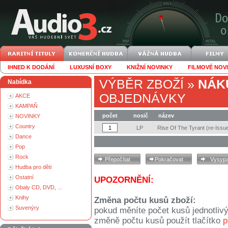
IHNED K DODÁNÍ
LUXUSNÍ BOXY
KNIŽNÍ NOVINKY
FILMOVÉ NOV
VÝBĚR ZBOŽÍ
»
NÁK
Nabídka
OBJEDNÁVKY
AKCE
KAMPAŇ
počet
nosič
název
NOVINKY
Country
LP
Rise Of The Tyrant (re-Issu
Dance
Pop
Rock
Hudba pro děti
Ostatní
UPOZORNĚNÍ:
Obaly CD, DVD, ...
Knihy
Změna počtu kusů zboží:
Suvenýry
pokud měníte počet kusů jednotliv
změně počtu kusů použít tlačítko
p