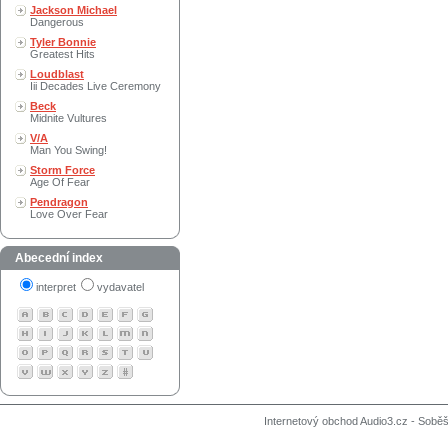
Jackson Michael
Dangerous
Tyler Bonnie
Greatest Hits
Loudblast
Iii Decades Live Ceremony
Beck
Midnite Vultures
V/A
Man You Swing!
Storm Force
Age Of Fear
Pendragon
Love Over Fear
Abecední index
interpret
vydavatel
Internetový obchod Audio3.cz - Soběši