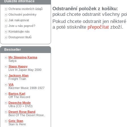
Důležité informace
Odstranění položek z košíku:
Ochrana osobních údajů
pokud chcete odstranit všechny po
Obchodní podmínky
Jak nakupovat
Pokud chcete odstranit jen někter
Jste u nás poprvé?
a poté stiskněte
přepočítat
zboží.
Kontaktujte nás
Dostupnost titulů
Bestseller
My Sleeping Karma
Satya
Slapp Happy
Live In Japan May 2000
Jackson Alan
Freight Train
V/A
Klezmer Music 1908-1927
Bartos Karl
Off The Record
Depeche Mode
Ultra (CD + DVD)
Desert Rose Band
Best Of The Desert Rose..
Getz Stan
Stan Is Here