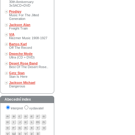
30th Anniversary
3xSACD+DVD
Prodigy
Music For The Jilted
Generation
Jackson Alan
Freight Train
V/A
Klezmer Music 1908-1927
Bartos Karl
Off The Record
Depeche Mode
Ultra (CD + DVD)
Desert Rose Band
Best Of The Desert Rose..
Getz Stan
Stan Is Here
Jackson Michael
Dangerous
Abecední index
interpret
vydavatel