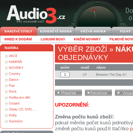
IHNED K DODÁNÍ
LUXUSNÍ BOXY
KNIŽNÍ NOVINKY
FILMOVÉ NOV
VÝBĚR ZBOŽÍ
»
NÁK
Nabídka
OBJEDNÁVKY
AKCE
KAMPAŇ
počet
nosič
název
NOVINKY
Country
LP
Between The Day & I
Dance
Pop
Rock
Hudba pro děti
Ostatní
UPOZORNĚNÍ:
Obaly CD, DVD, ...
Knihy
Změna počtu kusů zboží:
Suvenýry
pokud měníte počet kusů jednotliv
změně počtu kusů použít tlačítko
p