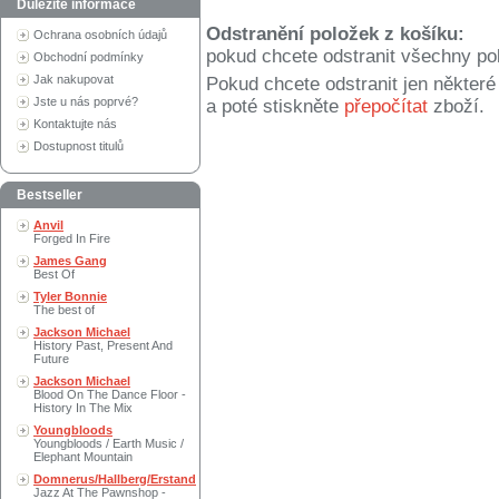
Důležité informace
Odstranění položek z košíku:
Ochrana osobních údajů
pokud chcete odstranit všechny po
Obchodní podmínky
Jak nakupovat
Pokud chcete odstranit jen někter
Jste u nás poprvé?
a poté stiskněte
přepočítat
zboží.
Kontaktujte nás
Dostupnost titulů
Bestseller
Anvil
Forged In Fire
James Gang
Best Of
Tyler Bonnie
The best of
Jackson Michael
History Past, Present And
Future
Jackson Michael
Blood On The Dance Floor -
History In The Mix
Youngbloods
Youngbloods / Earth Music /
Elephant Mountain
Domnerus/Hallberg/Erstand
Jazz At The Pawnshop -