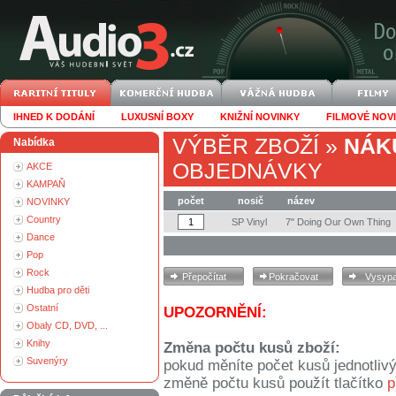
IHNED K DODÁNÍ
LUXUSNÍ BOXY
KNIŽNÍ NOVINKY
FILMOVÉ NOV
VÝBĚR ZBOŽÍ
»
NÁK
Nabídka
OBJEDNÁVKY
AKCE
KAMPAŇ
počet
nosič
název
NOVINKY
Country
SP Vinyl
7" Doing Our Own Thing
Dance
Pop
Rock
Hudba pro děti
Ostatní
UPOZORNĚNÍ:
Obaly CD, DVD, ...
Knihy
Změna počtu kusů zboží:
Suvenýry
pokud měníte počet kusů jednotliv
změně počtu kusů použít tlačítko
p