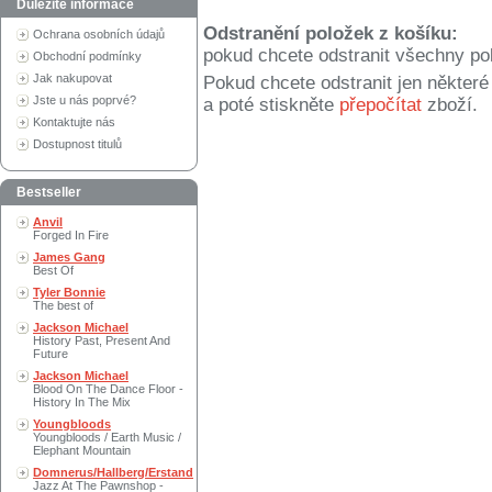
Důležité informace
Odstranění položek z košíku:
Ochrana osobních údajů
pokud chcete odstranit všechny po
Obchodní podmínky
Jak nakupovat
Pokud chcete odstranit jen někter
Jste u nás poprvé?
a poté stiskněte
přepočítat
zboží.
Kontaktujte nás
Dostupnost titulů
Bestseller
Anvil
Forged In Fire
James Gang
Best Of
Tyler Bonnie
The best of
Jackson Michael
History Past, Present And
Future
Jackson Michael
Blood On The Dance Floor -
History In The Mix
Youngbloods
Youngbloods / Earth Music /
Elephant Mountain
Domnerus/Hallberg/Erstand
Jazz At The Pawnshop -