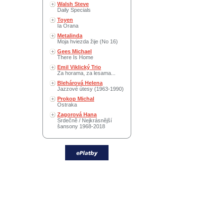
Walsh Steve
Daily Specials
Toyen
Ia Orana
Metalinda
Moja hviezda žije (No 16)
Gees Michael
There Is Home
Emil Viklický Trio
Za horama, za lesama...
Blehárová Helena
Jazzové útesy (1963-1990)
Prokop Michal
Ostraka
Zagorová Hana
Srdečně / Nejkrásnější
šansony 1968-2018