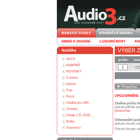
IHNED K DODÁNÍ
LUXUSNÍ BOXY
KN
VÝBĚR Z
Nabídka
AKCE
počet
nos
KAMPAŇ
C
NOVINKY
Country
Dance
Pop
UPOZORNĚNÍ:
Rock
Hudba pro děti
Změna počtu k
pokud měníte po
Ostatní
přepočítat
.
Obaly CD, DVD, ...
Odstranění pol
Knihy
pokud chcete od
Suvenýry
Pokud chcete ods