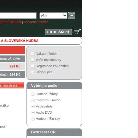
ířené hledání
|
Abecední hledání
 A SLOVENSKÁ HUDBA
Nákupní košík
cena vč. DPH
Vaše objednávky
Registrace zákazníka
224 Kč
Hlídací pes
zboží:
224 Kč
Vybírejte podle
Hudební žánry
Interpreti - Autoři
ačítko
Vydavatelé
Audio DVD
Hudební Blu-ray
boží.
Bestseller ČR