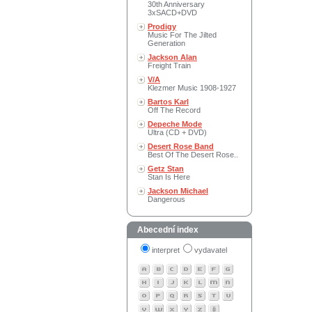
30th Anniversary
3xSACD+DVD
Prodigy
Music For The Jilted
Generation
Jackson Alan
Freight Train
V/A
Klezmer Music 1908-1927
Bartos Karl
Off The Record
Depeche Mode
Ultra (CD + DVD)
Desert Rose Band
Best Of The Desert Rose..
Getz Stan
Stan Is Here
Jackson Michael
Dangerous
Abecední index
interpret
vydavatel