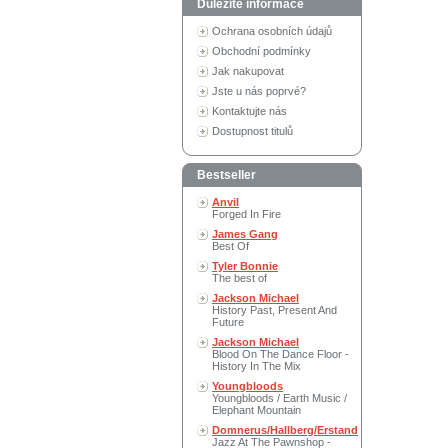
Důležité informace
Ochrana osobních údajů
Obchodní podmínky
Jak nakupovat
Jste u nás poprvé?
Kontaktujte nás
Dostupnost titulů
Bestseller
Anvil
Forged In Fire
James Gang
Best Of
Tyler Bonnie
The best of
Jackson Michael
History Past, Present And
Future
Jackson Michael
Blood On The Dance Floor -
History In The Mix
Youngbloods
Youngbloods / Earth Music /
Elephant Mountain
Domnerus/Hallberg/Erstand
Jazz At The Pawnshop -