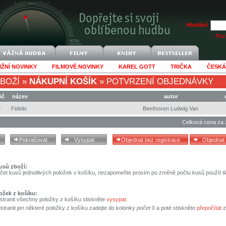
Hledání:
Rozš
IŽNÍ NOVINKY
FILMOVÉ NOVINKY
KAREL GOTT
TRIČKA
ČESKÁ
BOŽÍ
»
NÁKUPNÍ KOŠÍK
»
POTVRZENÍ OBJEDNÁVKY
ič
název
autor
D
Fidelio
Beethoven Ludwig Van
Celková cena za 
usů zboží:
čet kusů jednotlivých položek v košíku, nezapomeňte prosím po změně počtu kusů použít tl
ožek z košíku:
stranit všechny položky z košíku stiskněte
vysypat
.
tranit jen některé položky z košíku zadejte do kolonky
počet
0 a poté stiskněte
přepočítat
z