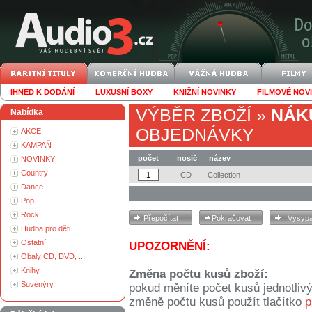
IHNED K DODÁNÍ
LUXUSNÍ BOXY
KNIŽNÍ NOVINKY
FILMOVÉ NOV
VÝBĚR ZBOŽÍ
»
NÁK
Nabídka
OBJEDNÁVKY
AKCE
KAMPAŇ
počet
nosič
název
NOVINKY
Country
CD
Collection
Dance
Pop
Rock
Hudba pro děti
Ostatní
UPOZORNĚNÍ:
Obaly CD, DVD, ...
Knihy
Změna počtu kusů zboží:
Suvenýry
pokud měníte počet kusů jednotliv
změně počtu kusů použít tlačítko
p