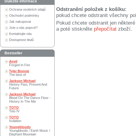
Důležité informace
Odstranění položek z košíku:
Ochrana osobních údajů
pokud chcete odstranit všechny po
Obchodní podmínky
Jak nakupovat
Pokud chcete odstranit jen někter
Jste u nás poprvé?
a poté stiskněte
přepočítat
zboží.
Kontaktujte nás
Dostupnost titulů
Bestseller
Anvil
Forged In Fire
Tyler Bonnie
The best of
Jackson Michael
History Past, Present And
Future
Jackson Michael
Blood On The Dance Floor -
History In The Mix
TOTO
Toto IV
TOTO
Isolation
Youngbloods
Youngbloods / Earth Music /
Elephant Mountain