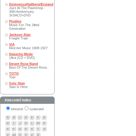
Domnerus/Hallberg/Erstand
Jazz At The Pawnshop -
30th Anniversary
3xSACD+DVD
Prodigy
Music For The Jilted
Generation
Jackson Alan
Freight Train
V/A
Klezmer Music 1908-1927
Depeche Mode
Ultra (CD + DVD)
Desert Rose Band
Best Of The Desert Rose..
TOTO
Toto
Getz Stan
Stan Is Here
Abecední index
interpret
vydavatel