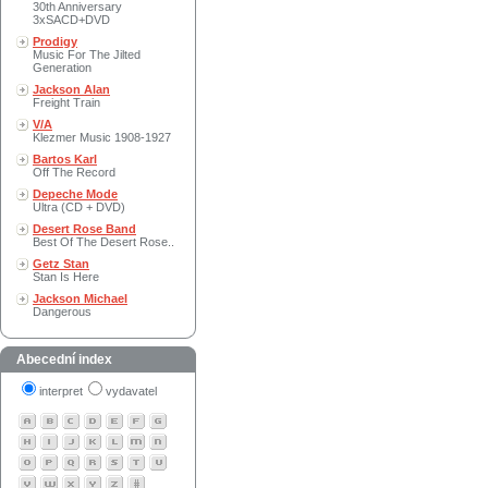
30th Anniversary
3xSACD+DVD
Prodigy
Music For The Jilted
Generation
Jackson Alan
Freight Train
V/A
Klezmer Music 1908-1927
Bartos Karl
Off The Record
Depeche Mode
Ultra (CD + DVD)
Desert Rose Band
Best Of The Desert Rose..
Getz Stan
Stan Is Here
Jackson Michael
Dangerous
Abecední index
interpret
vydavatel