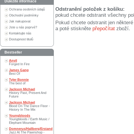
Důležité informace
Odstranění položek z košíku:
Ochrana osobních údajů
pokud chcete odstranit všechny po
Obchodní podmínky
Jak nakupovat
Pokud chcete odstranit jen někter
Jste u nás poprvé?
a poté stiskněte
přepočítat
zboží.
Kontaktujte nás
Dostupnost titulů
Bestseller
Anvil
Forged In Fire
James Gang
Best Of
Tyler Bonnie
The best of
Jackson Michael
History Past, Present And
Future
Jackson Michael
Blood On The Dance Floor -
History In The Mix
Youngbloods
Youngbloods / Earth Music /
Elephant Mountain
Domnerus/Hallberg/Erstand
Jazz At The Pawnshop -