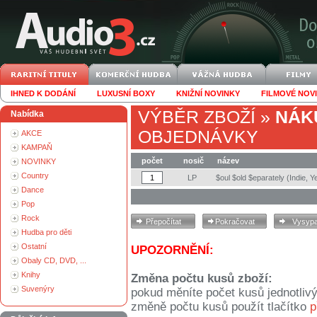
IHNED K DODÁNÍ
LUXUSNÍ BOXY
KNIŽNÍ NOVINKY
FILMOVÉ NOV
VÝBĚR ZBOŽÍ
»
NÁK
Nabídka
OBJEDNÁVKY
AKCE
KAMPAŇ
počet
nosič
název
NOVINKY
Country
LP
$oul $old $eparately (Indie, Y
Dance
Pop
Rock
Hudba pro děti
Ostatní
UPOZORNĚNÍ:
Obaly CD, DVD, ...
Knihy
Změna počtu kusů zboží:
Suvenýry
pokud měníte počet kusů jednotliv
změně počtu kusů použít tlačítko
p