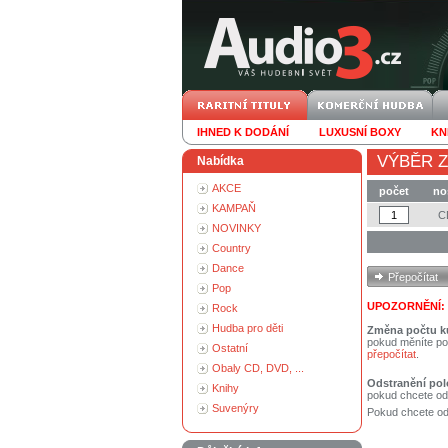
IHNED K DODÁNÍ
LUXUSNÍ BOXY
KN
VÝBĚR Z
Nabídka
AKCE
počet
no
KAMPAŇ
C
NOVINKY
Country
Dance
Pop
UPOZORNĚNÍ:
Rock
Hudba pro děti
Změna počtu k
pokud měníte po
Ostatní
přepočítat
.
Obaly CD, DVD, ...
Odstranění pol
Knihy
pokud chcete od
Suvenýry
Pokud chcete ods