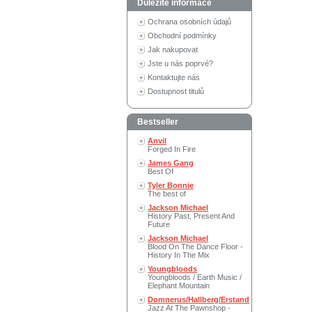
Důležité informace
Ochrana osobních údajů
Obchodní podmínky
Jak nakupovat
Jste u nás poprvé?
Kontaktujte nás
Dostupnost titulů
Bestseller
Anvil
Forged In Fire
James Gang
Best Of
Tyler Bonnie
The best of
Jackson Michael
History Past, Present And
Future
Jackson Michael
Blood On The Dance Floor -
History In The Mix
Youngbloods
Youngbloods / Earth Music /
Elephant Mountain
Domnerus/Hallberg/Erstand
Jazz At The Pawnshop -