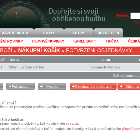
Hledání:
Rozš
IŽNÍ NOVINKY
FILMOVÉ NOVINKY
KAREL GOTT
TRIČKA
ČESKÁ
BOŽÍ
»
NÁKUPNÍ KOŠÍK
»
POTVRZENÍ OBJEDNÁVKY
sič
název
autor
D
2002 - En Concert Solo
Boogaerts Mathieu
Celková cena za 
usů zboží:
čet kusů jednotlivých položek v košíku, nezapomeňte prosím po změně počtu kusů použít tl
ožek z košíku:
stranit všechny položky z košíku stiskněte
vysypat
.
tranit jen některé položky z košíku zadejte do kolonky
počet
0 a poté stiskněte
přepočítat
z