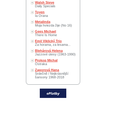
Walsh Steve
Daily Specials
Toyen
Ia Orana
Metalinda
Moja hviezda žije (No 16)
Gees Michael
There Is Home
Emil Viklický Trio
Za horama, za lesama...
Blehárová Helena
Jazzové útesy (1963-1990)
Prokop Michal
Ostraka
Zagorová Hana
Srdečně / Nejkrásnější
šansony 1968-2018