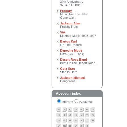
30th Anniversary
3xSACD+DVD
Prodigy
Music For The Jilted
Generation
Jackson Alan
Freight Train
V/A
Klezmer Music 1908-1927
Bartos Karl
Off The Record
Depeche Mode
Ultra (CD + DVD)
Desert Rose Band
Best Of The Desert Rose..
Getz Stan
Stan Is Here
Jackson Michael
Dangerous
Abecední index
interpret
vydavatel