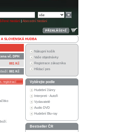
ířené hledání
|
Abecední hledání
 A SLOVENSKÁ HUDBA
Nákupní košík
cena vč. DPH
Vaše objednávky
Registrace zákazníka
881 Kč
Hlídací pes
zboží:
881 Kč
Vybírejte podle
Hudební žánry
Interpreti - Autoři
ačítko
Vydavatelé
Audio DVD
Hudební Blu-ray
boží.
Bestseller ČR