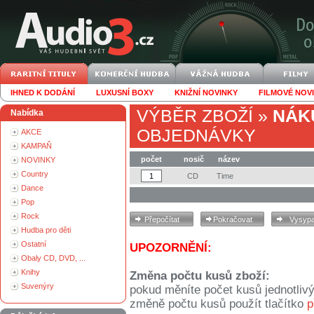
IHNED K DODÁNÍ
LUXUSNÍ BOXY
KNIŽNÍ NOVINKY
FILMOVÉ NOV
VÝBĚR ZBOŽÍ
»
NÁK
Nabídka
OBJEDNÁVKY
AKCE
KAMPAŇ
počet
nosič
název
NOVINKY
Country
CD
Time
Dance
Pop
Rock
Hudba pro děti
Ostatní
UPOZORNĚNÍ:
Obaly CD, DVD, ...
Knihy
Změna počtu kusů zboží:
Suvenýry
pokud měníte počet kusů jednotliv
změně počtu kusů použít tlačítko
p