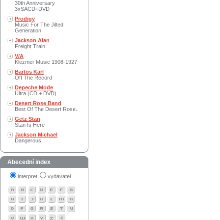
30th Anniversary
3xSACD+DVD
Prodigy
Music For The Jilted
Generation
Jackson Alan
Freight Train
V/A
Klezmer Music 1908-1927
Bartos Karl
Off The Record
Depeche Mode
Ultra (CD + DVD)
Desert Rose Band
Best Of The Desert Rose..
Getz Stan
Stan Is Here
Jackson Michael
Dangerous
Abecední index
interpret
vydavatel