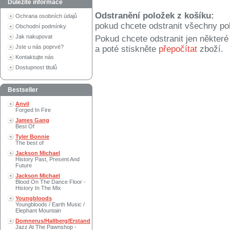
Důležité informace
Odstranění položek z košíku:
Ochrana osobních údajů
pokud chcete odstranit všechny po
Obchodní podmínky
Jak nakupovat
Pokud chcete odstranit jen někter
Jste u nás poprvé?
a poté stiskněte
přepočítat
zboží.
Kontaktujte nás
Dostupnost titulů
Bestseller
Anvil
Forged In Fire
James Gang
Best Of
Tyler Bonnie
The best of
Jackson Michael
History Past, Present And
Future
Jackson Michael
Blood On The Dance Floor -
History In The Mix
Youngbloods
Youngbloods / Earth Music /
Elephant Mountain
Domnerus/Hallberg/Erstand
Jazz At The Pawnshop -