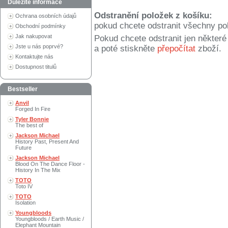
Důležité informace
Odstranění položek z košíku:
Ochrana osobních údajů
pokud chcete odstranit všechny po
Obchodní podmínky
Jak nakupovat
Pokud chcete odstranit jen někter
Jste u nás poprvé?
a poté stiskněte
přepočítat
zboží.
Kontaktujte nás
Dostupnost titulů
Bestseller
Anvil
Forged In Fire
Tyler Bonnie
The best of
Jackson Michael
History Past, Present And
Future
Jackson Michael
Blood On The Dance Floor -
History In The Mix
TOTO
Toto IV
TOTO
Isolation
Youngbloods
Youngbloods / Earth Music /
Elephant Mountain