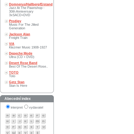
Domnerus/Hallberg/Erstand
Jazz At The Pawnshop -
30th Anniversary
3xSACD+DVD
Prodigy
Music For The Jilted
Generation
Jackson Alan
Freight Train
V/A
Klezmer Music 1908-1927
Depeche Mode
Ultra (CD + DVD)
Desert Rose Band
Best Of The Desert Rose..
TOTO
Toto
Getz Stan
Stan Is Here
Abecední index
interpret
vydavatel