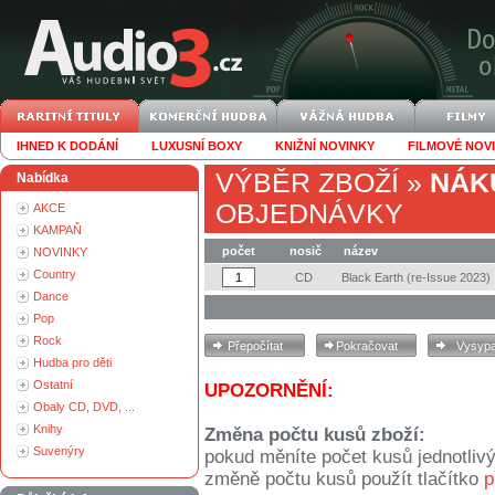
IHNED K DODÁNÍ
LUXUSNÍ BOXY
KNIŽNÍ NOVINKY
FILMOVÉ NOV
VÝBĚR ZBOŽÍ
»
NÁK
Nabídka
OBJEDNÁVKY
AKCE
KAMPAŇ
počet
nosič
název
NOVINKY
Country
CD
Black Earth (re-Issue 2023)
Dance
Pop
Rock
Hudba pro děti
Ostatní
UPOZORNĚNÍ:
Obaly CD, DVD, ...
Knihy
Změna počtu kusů zboží:
Suvenýry
pokud měníte počet kusů jednotliv
změně počtu kusů použít tlačítko
p