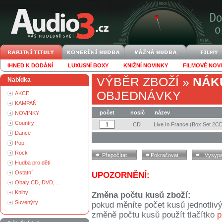
IHNED K DODÁNÍ
LUXUSNÍ BOXY
KNIŽNÍ NOVINKY
FILMOVÉ NOV
VÝBĚR ZBOŽÍ
»
NÁK
Nabídka
OBJEDNÁVKY
AKCE
KAMPAŇ
počet
nosič
název
NOVINKY
Country
CD
Live In France (Box Set 2
Dance
Pop
Rock
Hudba pro děti
Ostatní
UPOZORNĚNÍ:
Obaly CD, DVD, ...
Knihy
Změna počtu kusů zboží:
Suvenýry
pokud měníte počet kusů jednotliv
změně počtu kusů použít tlačítko
p