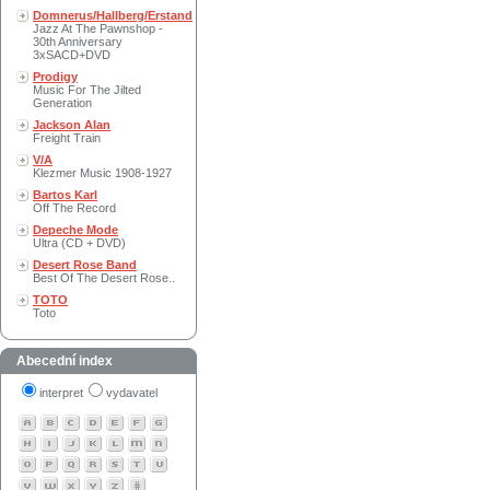
Domnerus/Hallberg/Erstand
Jazz At The Pawnshop -
30th Anniversary
3xSACD+DVD
Prodigy
Music For The Jilted
Generation
Jackson Alan
Freight Train
V/A
Klezmer Music 1908-1927
Bartos Karl
Off The Record
Depeche Mode
Ultra (CD + DVD)
Desert Rose Band
Best Of The Desert Rose..
TOTO
Toto
Abecední index
interpret
vydavatel