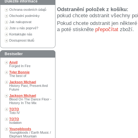
Důležité informace
Odstranění položek z košíku:
Ochrana osobních údajů
pokud chcete odstranit všechny po
Obchodní podmínky
Jak nakupovat
Pokud chcete odstranit jen někter
Jste u nás poprvé?
a poté stiskněte
přepočítat
zboží.
Kontaktujte nás
Dostupnost titulů
Bestseller
Anvil
Forged In Fire
Tyler Bonnie
The best of
Jackson Michael
History Past, Present And
Future
Jackson Michael
Blood On The Dance Floor -
History In The Mix
TOTO
Toto IV
TOTO
Isolation
Youngbloods
Youngbloods / Earth Music /
Elephant Mountain