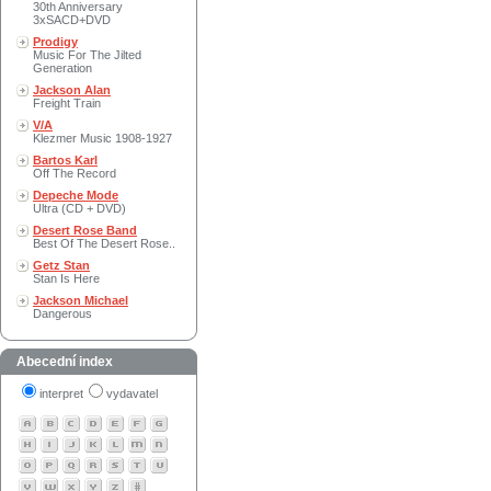
30th Anniversary
3xSACD+DVD
Prodigy
Music For The Jilted
Generation
Jackson Alan
Freight Train
V/A
Klezmer Music 1908-1927
Bartos Karl
Off The Record
Depeche Mode
Ultra (CD + DVD)
Desert Rose Band
Best Of The Desert Rose..
Getz Stan
Stan Is Here
Jackson Michael
Dangerous
Abecední index
interpret
vydavatel