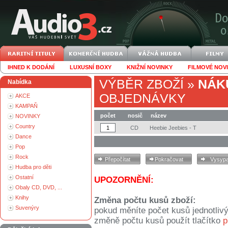
IHNED K DODÁNÍ
LUXUSNÍ BOXY
KNIŽNÍ NOVINKY
FILMOVÉ NOV
VÝBĚR ZBOŽÍ
»
NÁK
Nabídka
OBJEDNÁVKY
AKCE
KAMPAŇ
počet
nosič
název
NOVINKY
Country
CD
Heebie Jeebies - T
Dance
Pop
Rock
Hudba pro děti
Ostatní
UPOZORNĚNÍ:
Obaly CD, DVD, ...
Knihy
Změna počtu kusů zboží:
Suvenýry
pokud měníte počet kusů jednotliv
změně počtu kusů použít tlačítko
p