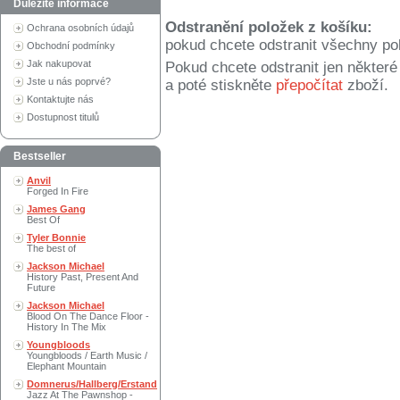
Důležité informace
Odstranění položek z košíku:
Ochrana osobních údajů
pokud chcete odstranit všechny po
Obchodní podmínky
Jak nakupovat
Pokud chcete odstranit jen někter
Jste u nás poprvé?
a poté stiskněte
přepočítat
zboží.
Kontaktujte nás
Dostupnost titulů
Bestseller
Anvil
Forged In Fire
James Gang
Best Of
Tyler Bonnie
The best of
Jackson Michael
History Past, Present And
Future
Jackson Michael
Blood On The Dance Floor -
History In The Mix
Youngbloods
Youngbloods / Earth Music /
Elephant Mountain
Domnerus/Hallberg/Erstand
Jazz At The Pawnshop -