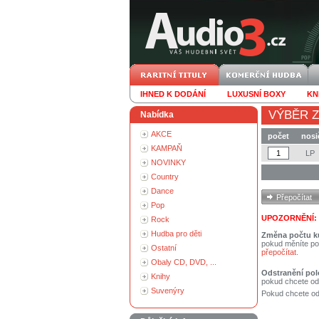
IHNED K DODÁNÍ
LUXUSNÍ BOXY
KN
VÝBĚR Z
Nabídka
AKCE
počet
nosi
KAMPAŇ
LP
NOVINKY
Country
Dance
Pop
UPOZORNĚNÍ:
Rock
Hudba pro děti
Změna počtu k
pokud měníte po
Ostatní
přepočítat
.
Obaly CD, DVD, ...
Odstranění pol
Knihy
pokud chcete od
Suvenýry
Pokud chcete ods