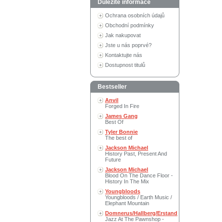
Důležité informace
Ochrana osobních údajů
Obchodní podmínky
Jak nakupovat
Jste u nás poprvé?
Kontaktujte nás
Dostupnost titulů
Bestseller
Anvil
Forged In Fire
James Gang
Best Of
Tyler Bonnie
The best of
Jackson Michael
History Past, Present And
Future
Jackson Michael
Blood On The Dance Floor -
History In The Mix
Youngbloods
Youngbloods / Earth Music /
Elephant Mountain
Domnerus/Hallberg/Erstand
Jazz At The Pawnshop -