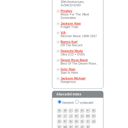
30th Anniversary
3xSACD+DVD
Prodigy
Music For The Jilted
Generation
Jackson Alan
Freight Train
V/A
Klezmer Music 1908-1927
Bartos Karl
Off The Record
Depeche Mode
Ultra (CD + DVD)
Desert Rose Band
Best Of The Desert Rose..
Getz Stan
Stan Is Here
Jackson Michael
Dangerous
Abecední index
interpret
vydavatel