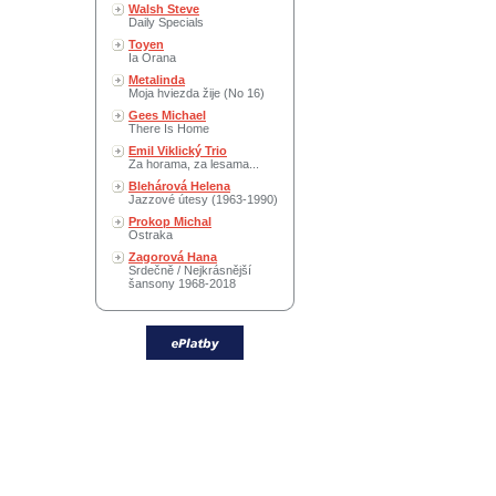
Walsh Steve
Daily Specials
Toyen
Ia Orana
Metalinda
Moja hviezda žije (No 16)
Gees Michael
There Is Home
Emil Viklický Trio
Za horama, za lesama...
Blehárová Helena
Jazzové útesy (1963-1990)
Prokop Michal
Ostraka
Zagorová Hana
Srdečně / Nejkrásnější
šansony 1968-2018