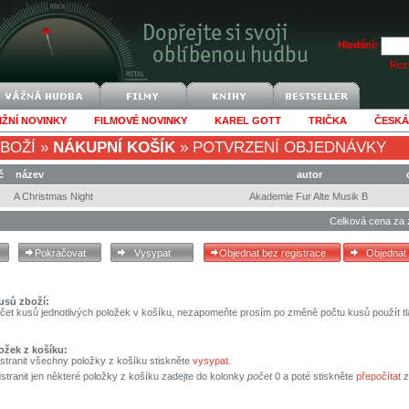
Hledání:
Rozš
IŽNÍ NOVINKY
FILMOVÉ NOVINKY
KAREL GOTT
TRIČKA
ČESKÁ
BOŽÍ
»
NÁKUPNÍ KOŠÍK
»
POTVRZENÍ OBJEDNÁVKY
č
název
autor
A Christmas Night
Akademie Fur Alte Musik B
Celková cena za 
usů zboží:
čet kusů jednotlivých položek v košíku, nezapomeňte prosím po změně počtu kusů použít tl
ožek z košíku:
stranit všechny položky z košíku stiskněte
vysypat
.
tranit jen některé položky z košíku zadejte do kolonky
počet
0 a poté stiskněte
přepočítat
z