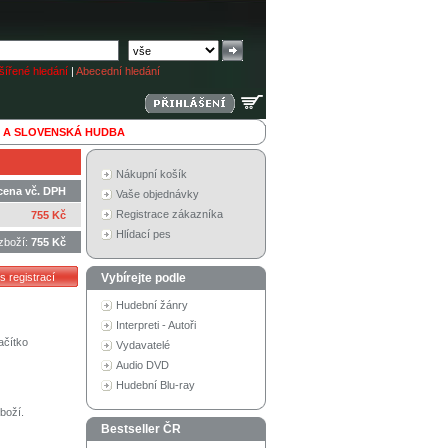
ířené hledání
|
Abecední hledání
 A SLOVENSKÁ HUDBA
Nákupní košík
cena vč. DPH
Vaše objednávky
Registrace zákazníka
755 Kč
Hlídací pes
zboží:
755 Kč
Vybírejte podle
Hudební žánry
Interpreti - Autoři
ačítko
Vydavatelé
Audio DVD
Hudební Blu-ray
boží.
Bestseller ČR