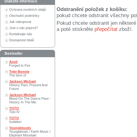
Důležité informace
Odstranění položek z košíku:
Ochrana osobních údajů
pokud chcete odstranit všechny po
Obchodní podmínky
Jak nakupovat
Pokud chcete odstranit jen někter
Jste u nás poprvé?
a poté stiskněte
přepočítat
zboží.
Kontaktujte nás
Dostupnost titulů
Bestseller
Anvil
Forged In Fire
Tyler Bonnie
The best of
Jackson Michael
History Past, Present And
Future
Jackson Michael
Blood On The Dance Floor -
History In The Mix
TOTO
Toto IV
TOTO
Isolation
Youngbloods
Youngbloods / Earth Music /
Elephant Mountain