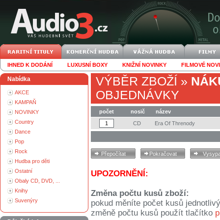
IHNED K DODÁNÍ
LUXUSNÍ BOXY
KNIŽNÍ NOVINKY
FILMOVÉ NOV
VÝBĚR ZBOŽÍ
»
NÁK
Nabídka
OBJEDNÁVKY
AKCE
KAMPAŇ
počet
nosič
název
NOVINKY
Country
CD
Era Of Threnody
Dance
Pop
Rock
Hudba pro děti
Ostatní
UPOZORNĚNÍ:
Obaly CD, DVD, ...
Knihy
Změna počtu kusů zboží:
Suvenýry
pokud měníte počet kusů jednotliv
změně počtu kusů použít tlačítko
p