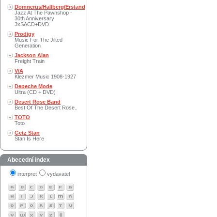
Domnerus/Hallberg/Erstand
Jazz At The Pawnshop -
30th Anniversary
3xSACD+DVD
Prodigy
Music For The Jilted
Generation
Jackson Alan
Freight Train
V/A
Klezmer Music 1908-1927
Depeche Mode
Ultra (CD + DVD)
Desert Rose Band
Best Of The Desert Rose..
TOTO
Toto
Getz Stan
Stan Is Here
Abecední index
interpret
vydavatel