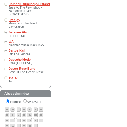
Domnerus/Hallberg/Erstand
Jazz At The Pawnshop -
30th Anniversary
3xSACD+DVD
Prodigy
Music For The Jilted
Generation
Jackson Alan
Freight Train
V/A
Klezmer Music 1908-1927
Bartos Karl
Off The Record
Depeche Mode
Ultra (CD + DVD)
Desert Rose Band
Best Of The Desert Rose..
TOTO
Toto
Abecední index
interpret
vydavatel