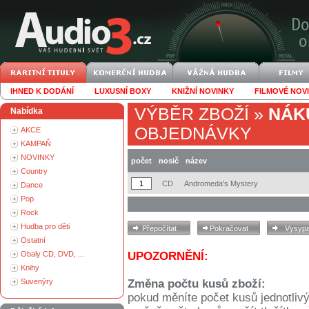
IHNED K DODÁNÍ
LUXUSNÍ BOXY
KNIŽNÍ NOVINKY
FILMOVÉ NOV
VÝBĚR ZBOŽÍ
»
NÁK
Nabídka
OBJEDNÁVKY
AKCE
KAMPAŇ
NOVINKY
počet
nosič
název
Country
CD
Andromeda's Mystery
Dance
Pop
Rock
Hudba pro děti
Ostatní
Obaly CD, DVD, ...
UPOZORNĚNÍ:
Knihy
Suvenýry
Změna počtu kusů zboží:
pokud měníte počet kusů jednotliv