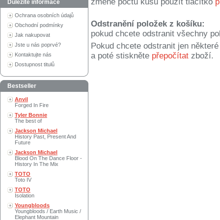
změně počtu kusů použít tlačítko
p
Důležité informace
Ochrana osobních údajů
Odstranění položek z košíku:
Obchodní podmínky
pokud chcete odstranit všechny po
Jak nakupovat
Pokud chcete odstranit jen někter
Jste u nás poprvé?
a poté stiskněte
přepočítat
zboží.
Kontaktujte nás
Dostupnost titulů
Bestseller
Anvil
Forged In Fire
Tyler Bonnie
The best of
Jackson Michael
History Past, Present And
Future
Jackson Michael
Blood On The Dance Floor -
History In The Mix
TOTO
Toto IV
TOTO
Isolation
Youngbloods
Youngbloods / Earth Music /
Elephant Mountain