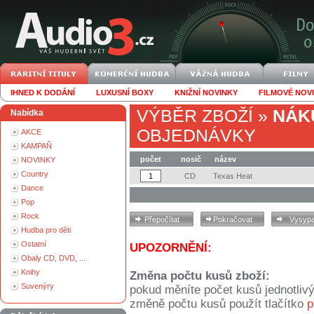
IHNED K DODÁNÍ
LUXUSNÍ BOXY
KNIŽNÍ NOVINKY
FILMOVÉ NOV
VÝBĚR ZBOŽÍ
»
NÁK
Nabídka
OBJEDNÁVKY
AKCE
KAMPAŇ
počet
nosič
název
NOVINKY
Country
CD
Texas Heat
Dance
Pop
Rock
Hudba pro děti
Ostatní
UPOZORNĚNÍ:
Obaly CD, DVD, ...
Knihy
Změna počtu kusů zboží:
Suvenýry
pokud měníte počet kusů jednotliv
změně počtu kusů použít tlačítko
p