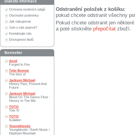
Důležité informace
Odstranění položek z košíku:
Ochrana osobních údajů
pokud chcete odstranit všechny po
Obchodní podmínky
Jak nakupovat
Pokud chcete odstranit jen někter
Jste u nás poprvé?
a poté stiskněte
přepočítat
zboží.
Kontaktujte nás
Dostupnost titulů
Bestseller
Anvil
Forged In Fire
Tyler Bonnie
The best of
Jackson Michael
History Past, Present And
Future
Jackson Michael
Blood On The Dance Floor -
History In The Mix
TOTO
Toto IV
TOTO
Isolation
Youngbloods
Youngbloods / Earth Music /
Elephant Mountain