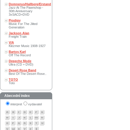
Domnerus/Hallberg/Erstand
Jazz At The Pawnshop -
30th Anniversary
3xSACD+DVD
Prodigy
Music For The Jilted
Generation
Jackson Alan
Freight Train
V/A
Klezmer Music 1908-1927
Bartos Karl
Off The Record
Depeche Mode
Ultra (CD + DVD)
Desert Rose Band
Best Of The Desert Rose..
TOTO
Toto
Abecední index
interpret
vydavatel