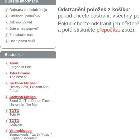
Důležité informace
Odstranění položek z košíku:
Ochrana osobních údajů
pokud chcete odstranit všechny po
Obchodní podmínky
Jak nakupovat
Pokud chcete odstranit jen někter
Jste u nás poprvé?
a poté stiskněte
přepočítat
zboží.
Kontaktujte nás
Dostupnost titulů
Bestseller
Anvil
Forged In Fire
Tyler Bonnie
The best of
Jackson Michael
History Past, Present And
Future
Jackson Michael
Blood On The Dance Floor -
History In The Mix
TOTO
Toto IV
TOTO
Isolation
Youngbloods
Youngbloods / Earth Music /
Elephant Mountain