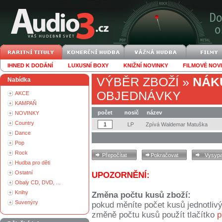
IHNED K DODÁNÍ
LUXUSNÍ BOXY
KNIŽNÍ NOVINKY
FILMOVÉ NOV
VÝBĚR ZBOŽÍ
»
NÁK
Nabídka
OBJEDNÁVKY
AKCE
KAMPAŇ
počet
nosič
název
NOVINKY
Country
LP
Zpívá Waldemar Matuška
Dance
Pop
Rock
Hudba pro děti
Ostatní
UPOZORNĚNÍ:
Obaly CD, DVD, ...
Knihy
Změna počtu kusů zboží:
Suvenýry
pokud měníte počet kusů jednotliv
změně počtu kusů použít tlačítko
p