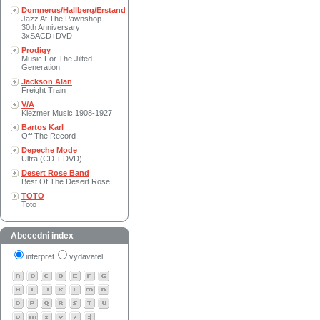
Domnerus/Hallberg/Erstand
Jazz At The Pawnshop -
30th Anniversary
3xSACD+DVD
Prodigy
Music For The Jilted
Generation
Jackson Alan
Freight Train
V/A
Klezmer Music 1908-1927
Bartos Karl
Off The Record
Depeche Mode
Ultra (CD + DVD)
Desert Rose Band
Best Of The Desert Rose..
TOTO
Toto
Abecední index
interpret
vydavatel