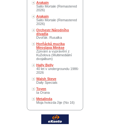
Arakain
Salto Mortale (Remastered
2026)
Arakain
Salto Mortale (Remastered
2026)
Orchestr Národního
divadla
Dvořák: Rusalka
Horňácká muzika
Miroslava Minkse
Zpívání a vyprávění z
Kuželova (Multimediální
dvojalbum)
Hally Belly
40 let v undergroundu 1986-
2026
Walsh Steve
Daily Specials
Toyen
Ia Orana
Metalinda
Moja hviezda žije (No 16)