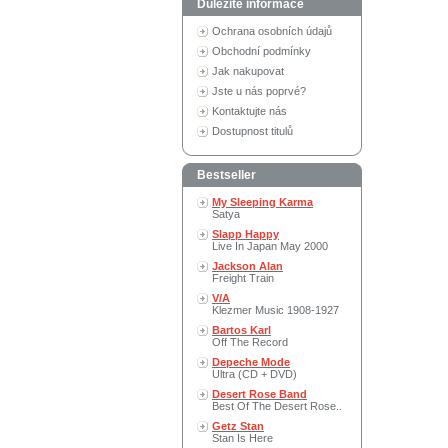
Důležité informace
Ochrana osobních údajů
Obchodní podmínky
Jak nakupovat
Jste u nás poprvé?
Kontaktujte nás
Dostupnost titulů
Bestseller
My Sleeping Karma
Satya
Slapp Happy
Live In Japan May 2000
Jackson Alan
Freight Train
V/A
Klezmer Music 1908-1927
Bartos Karl
Off The Record
Depeche Mode
Ultra (CD + DVD)
Desert Rose Band
Best Of The Desert Rose..
Getz Stan
Stan Is Here