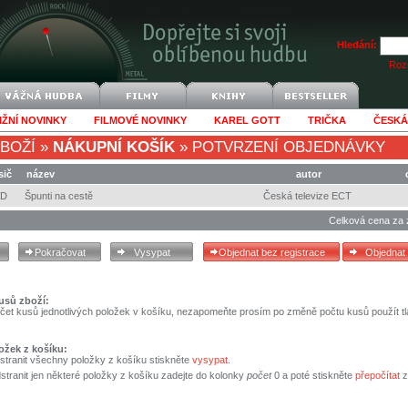
Hledání:
Rozš
IŽNÍ NOVINKY
FILMOVÉ NOVINKY
KAREL GOTT
TRIČKA
ČESKÁ
BOŽÍ
»
NÁKUPNÍ KOŠÍK
»
POTVRZENÍ OBJEDNÁVKY
sič
název
autor
VD
Špunti na cestě
Česká televize ECT
Celková cena za 
usů zboží:
čet kusů jednotlivých položek v košíku, nezapomeňte prosím po změně počtu kusů použít tl
ožek z košíku:
stranit všechny položky z košíku stiskněte
vysypat
.
tranit jen některé položky z košíku zadejte do kolonky
počet
0 a poté stiskněte
přepočítat
z