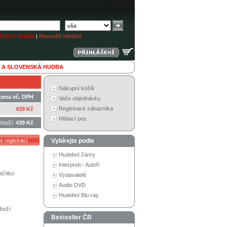
ířené hledání
|
Abecední hledání
 A SLOVENSKÁ HUDBA
Nákupní košík
cena vč. DPH
Vaše objednávky
Registrace zákazníka
439 Kč
Hlídací pes
zboží:
439 Kč
Vybírejte podle
Hudební žánry
Interpreti - Autoři
ačítko
Vydavatelé
Audio DVD
Hudební Blu-ray
boží.
Bestseller ČR