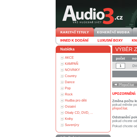
IHNED K DODÁNÍ
LUXUSNÍ BOXY
KN
VÝBĚR Z
Nabídka
AKCE
počet
no
KAMPAŇ
D
NOVINKY
Country
Dance
Pop
UPOZORNĚNÍ:
Rock
Hudba pro děti
Změna počtu k
pokud měníte po
Ostatní
přepočítat
.
Obaly CD, DVD, ...
Odstranění pol
Knihy
pokud chcete od
Suvenýry
Pokud chcete ods