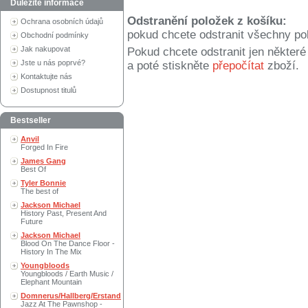
Důležité informace
Odstranění položek z košíku:
Ochrana osobních údajů
pokud chcete odstranit všechny po
Obchodní podmínky
Jak nakupovat
Pokud chcete odstranit jen někter
Jste u nás poprvé?
a poté stiskněte
přepočítat
zboží.
Kontaktujte nás
Dostupnost titulů
Bestseller
Anvil
Forged In Fire
James Gang
Best Of
Tyler Bonnie
The best of
Jackson Michael
History Past, Present And
Future
Jackson Michael
Blood On The Dance Floor -
History In The Mix
Youngbloods
Youngbloods / Earth Music /
Elephant Mountain
Domnerus/Hallberg/Erstand
Jazz At The Pawnshop -