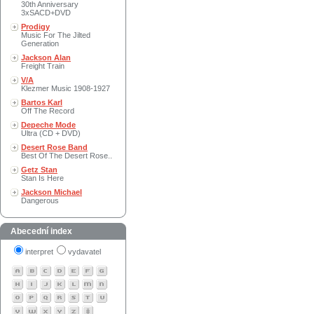
30th Anniversary
3xSACD+DVD
Prodigy
Music For The Jilted
Generation
Jackson Alan
Freight Train
V/A
Klezmer Music 1908-1927
Bartos Karl
Off The Record
Depeche Mode
Ultra (CD + DVD)
Desert Rose Band
Best Of The Desert Rose..
Getz Stan
Stan Is Here
Jackson Michael
Dangerous
Abecední index
interpret
vydavatel