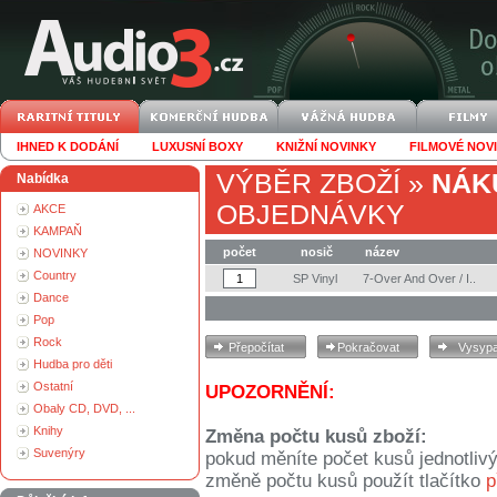
IHNED K DODÁNÍ
LUXUSNÍ BOXY
KNIŽNÍ NOVINKY
FILMOVÉ NOV
VÝBĚR ZBOŽÍ
»
NÁK
Nabídka
OBJEDNÁVKY
AKCE
KAMPAŇ
počet
nosič
název
NOVINKY
Country
SP Vinyl
7-Over And Over / I..
Dance
Pop
Rock
Hudba pro děti
Ostatní
UPOZORNĚNÍ:
Obaly CD, DVD, ...
Knihy
Změna počtu kusů zboží:
Suvenýry
pokud měníte počet kusů jednotliv
změně počtu kusů použít tlačítko
p