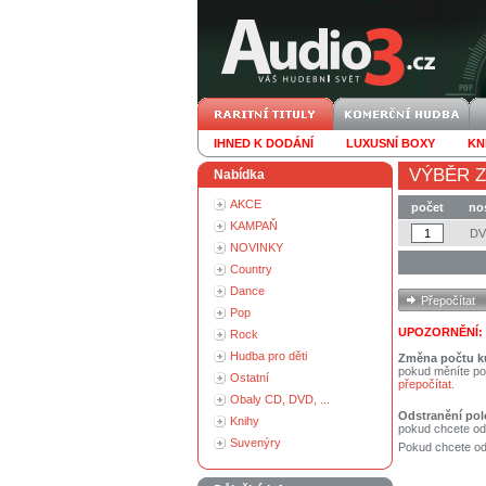
IHNED K DODÁNÍ
LUXUSNÍ BOXY
KN
VÝBĚR Z
Nabídka
AKCE
počet
no
KAMPAŇ
D
NOVINKY
Country
Dance
Pop
UPOZORNĚNÍ:
Rock
Hudba pro děti
Změna počtu k
pokud měníte po
Ostatní
přepočítat
.
Obaly CD, DVD, ...
Odstranění pol
Knihy
pokud chcete od
Suvenýry
Pokud chcete ods