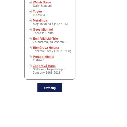
Walsh Steve
Daily Specials
Toyen
Ia Orana
Metalinda
Moja hviezda žije (No 16)
Gees Michael
There Is Home
Emil Viklický Trio
Za horama, za lesama...
Blehárová Helena
Jazzové útesy (1963-1990)
Prokop Michal
Ostraka
Zagorová Hana
Srdečně / Nejkrásnější
šansony 1968-2018