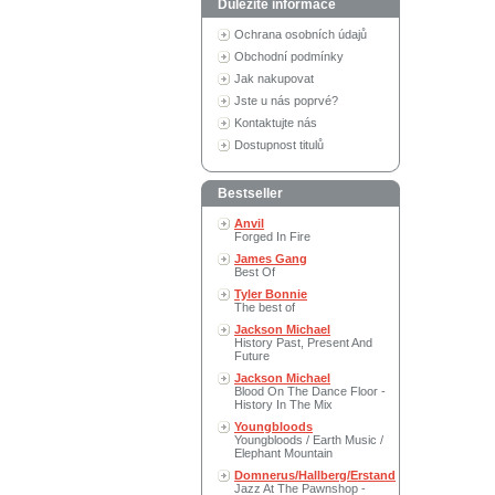
Důležité informace
Ochrana osobních údajů
Obchodní podmínky
Jak nakupovat
Jste u nás poprvé?
Kontaktujte nás
Dostupnost titulů
Bestseller
Anvil
Forged In Fire
James Gang
Best Of
Tyler Bonnie
The best of
Jackson Michael
History Past, Present And
Future
Jackson Michael
Blood On The Dance Floor -
History In The Mix
Youngbloods
Youngbloods / Earth Music /
Elephant Mountain
Domnerus/Hallberg/Erstand
Jazz At The Pawnshop -