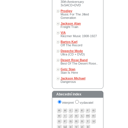
30th Anniversary
3xSACD+DVD
Prodigy
Music For The Jilted
Generation
Jackson Alan
Freight Train
V/A
Klezmer Music 1908-1927
Bartos Karl
Off The Record
Depeche Mode
Ultra (CD + DVD)
Desert Rose Band
Best Of The Desert Rose..
Getz Stan
Stan Is Here
Jackson Michael
Dangerous
Abecední index
interpret
vydavatel