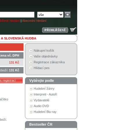
ířené hledání
|
Abecední hledání
 A SLOVENSKÁ HUDBA
Nákupní košík
cena vč. DPH
Vaše objednávky
Registrace zákazníka
131 Kč
Hlídací pes
zboží:
131 Kč
Vybírejte podle
Hudební žánry
Interpreti - Autoři
ačítko
Vydavatelé
Audio DVD
Hudební Blu-ray
boží.
Bestseller ČR