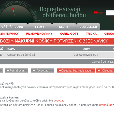
Hledání:
Rozš
IŽNÍ NOVINKY
FILMOVÉ NOVINKY
KAREL GOTT
TRIČKA
ČESKÁ
BOŽÍ
»
NÁKUPNÍ KOŠÍK
»
POTVRZENÍ OBJEDNÁVKY
sič
název
autor
VD
Kdopak by se čertů bál
Česká televize ECT
Celková cena za 
usů zboží:
čet kusů jednotlivých položek v košíku, nezapomeňte prosím po změně počtu kusů použít tl
ožek z košíku:
stranit všechny položky z košíku stiskněte
vysypat
.
tranit jen některé položky z košíku zadejte do kolonky
počet
0 a poté stiskněte
přepočítat
z