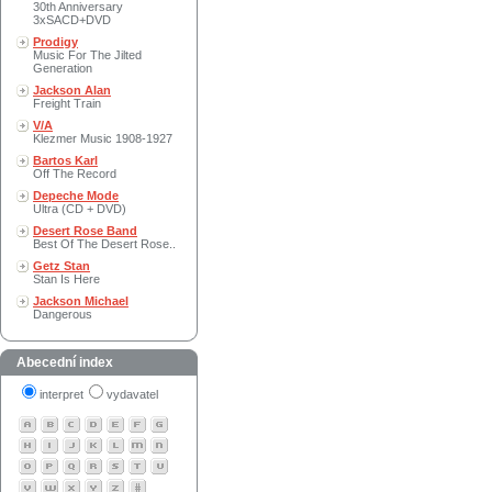
30th Anniversary
3xSACD+DVD
Prodigy
Music For The Jilted
Generation
Jackson Alan
Freight Train
V/A
Klezmer Music 1908-1927
Bartos Karl
Off The Record
Depeche Mode
Ultra (CD + DVD)
Desert Rose Band
Best Of The Desert Rose..
Getz Stan
Stan Is Here
Jackson Michael
Dangerous
Abecední index
interpret
vydavatel