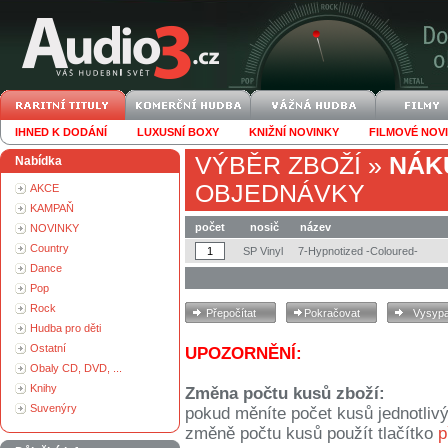
IHNED K DODÁNÍ
LUXUSNÍ BOXY
KNIŽNÍ NOVINKY
FILMOVÉ NOV
VÝBĚR ZBOŽÍ
»
NÁK
Nabídka
OBJEDNÁVKY
AKCE
KAMPAŇ
počet
nosič
název
NOVINKY
Country
SP Vinyl
7-Hypnotized -Coloured-
Dance
Pop
Rock
Hudba pro děti
Ostatní
UPOZORNĚNÍ:
Obaly CD, DVD, ...
Knihy
Změna počtu kusů zboží:
Suvenýry
pokud měníte počet kusů jednotliv
změně počtu kusů použít tlačítko
p