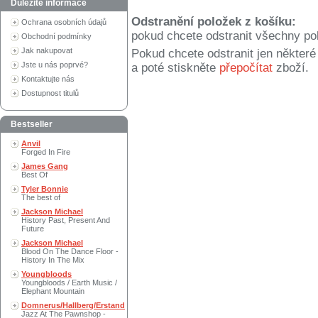
Důležité informace
Odstranění položek z košíku:
Ochrana osobních údajů
pokud chcete odstranit všechny po
Obchodní podmínky
Jak nakupovat
Pokud chcete odstranit jen někter
Jste u nás poprvé?
a poté stiskněte
přepočítat
zboží.
Kontaktujte nás
Dostupnost titulů
Bestseller
Anvil
Forged In Fire
James Gang
Best Of
Tyler Bonnie
The best of
Jackson Michael
History Past, Present And
Future
Jackson Michael
Blood On The Dance Floor -
History In The Mix
Youngbloods
Youngbloods / Earth Music /
Elephant Mountain
Domnerus/Hallberg/Erstand
Jazz At The Pawnshop -