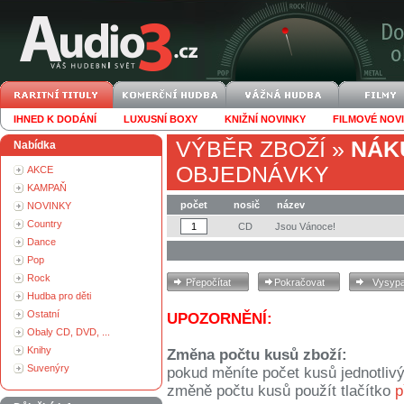
IHNED K DODÁNÍ
LUXUSNÍ BOXY
KNIŽNÍ NOVINKY
FILMOVÉ NOV
VÝBĚR ZBOŽÍ
»
NÁK
Nabídka
OBJEDNÁVKY
AKCE
KAMPAŇ
počet
nosič
název
NOVINKY
Country
CD
Jsou Vánoce!
Dance
Pop
Rock
Hudba pro děti
Ostatní
UPOZORNĚNÍ:
Obaly CD, DVD, ...
Knihy
Změna počtu kusů zboží:
Suvenýry
pokud měníte počet kusů jednotliv
změně počtu kusů použít tlačítko
p