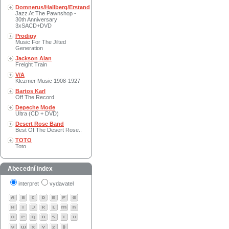
Domnerus/Hallberg/Erstand
Jazz At The Pawnshop -
30th Anniversary
3xSACD+DVD
Prodigy
Music For The Jilted
Generation
Jackson Alan
Freight Train
V/A
Klezmer Music 1908-1927
Bartos Karl
Off The Record
Depeche Mode
Ultra (CD + DVD)
Desert Rose Band
Best Of The Desert Rose..
TOTO
Toto
Abecední index
interpret
vydavatel