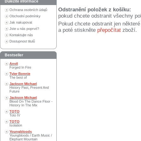
Důležité informace
Odstranění položek z košíku:
Ochrana osobních údajů
pokud chcete odstranit všechny po
Obchodní podmínky
Jak nakupovat
Pokud chcete odstranit jen někter
Jste u nás poprvé?
a poté stiskněte
přepočítat
zboží.
Kontaktujte nás
Dostupnost titulů
Bestseller
Anvil
Forged In Fire
Tyler Bonnie
The best of
Jackson Michael
History Past, Present And
Future
Jackson Michael
Blood On The Dance Floor -
History In The Mix
TOTO
Toto IV
TOTO
Isolation
Youngbloods
Youngbloods / Earth Music /
Elephant Mountain