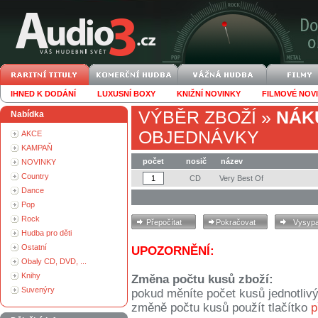
IHNED K DODÁNÍ
LUXUSNÍ BOXY
KNIŽNÍ NOVINKY
FILMOVÉ NOV
VÝBĚR ZBOŽÍ
»
NÁK
Nabídka
OBJEDNÁVKY
AKCE
KAMPAŇ
počet
nosič
název
NOVINKY
Country
CD
Very Best Of
Dance
Pop
Rock
Hudba pro děti
Ostatní
UPOZORNĚNÍ:
Obaly CD, DVD, ...
Knihy
Změna počtu kusů zboží:
Suvenýry
pokud měníte počet kusů jednotliv
změně počtu kusů použít tlačítko
p