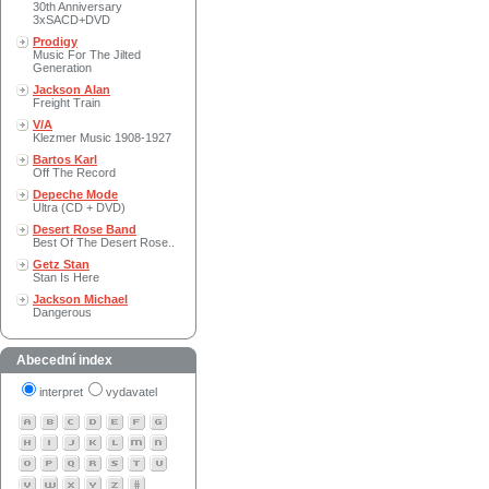
30th Anniversary
3xSACD+DVD
Prodigy
Music For The Jilted
Generation
Jackson Alan
Freight Train
V/A
Klezmer Music 1908-1927
Bartos Karl
Off The Record
Depeche Mode
Ultra (CD + DVD)
Desert Rose Band
Best Of The Desert Rose..
Getz Stan
Stan Is Here
Jackson Michael
Dangerous
Abecední index
interpret
vydavatel