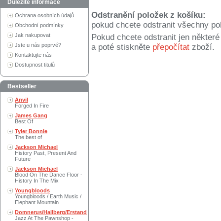
Důležité informace
Odstranění položek z košíku:
Ochrana osobních údajů
pokud chcete odstranit všechny po
Obchodní podmínky
Jak nakupovat
Pokud chcete odstranit jen někter
Jste u nás poprvé?
a poté stiskněte
přepočítat
zboží.
Kontaktujte nás
Dostupnost titulů
Bestseller
Anvil
Forged In Fire
James Gang
Best Of
Tyler Bonnie
The best of
Jackson Michael
History Past, Present And
Future
Jackson Michael
Blood On The Dance Floor -
History In The Mix
Youngbloods
Youngbloods / Earth Music /
Elephant Mountain
Domnerus/Hallberg/Erstand
Jazz At The Pawnshop -