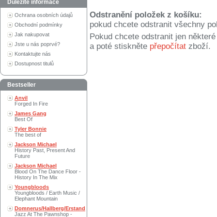
Důležité informace
Odstranění položek z košíku:
Ochrana osobních údajů
pokud chcete odstranit všechny po
Obchodní podmínky
Jak nakupovat
Pokud chcete odstranit jen někter
Jste u nás poprvé?
a poté stiskněte
přepočítat
zboží.
Kontaktujte nás
Dostupnost titulů
Bestseller
Anvil
Forged In Fire
James Gang
Best Of
Tyler Bonnie
The best of
Jackson Michael
History Past, Present And
Future
Jackson Michael
Blood On The Dance Floor -
History In The Mix
Youngbloods
Youngbloods / Earth Music /
Elephant Mountain
Domnerus/Hallberg/Erstand
Jazz At The Pawnshop -