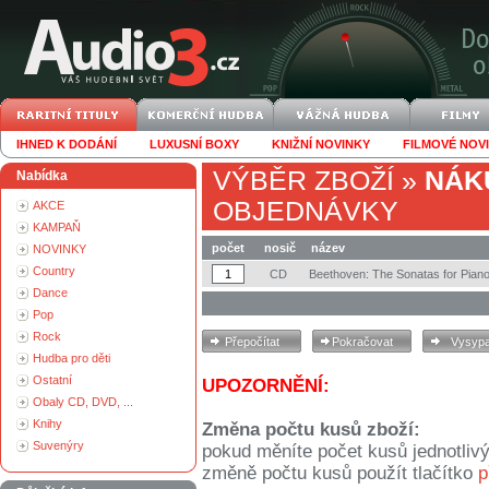
IHNED K DODÁNÍ
LUXUSNÍ BOXY
KNIŽNÍ NOVINKY
FILMOVÉ NOV
VÝBĚR ZBOŽÍ
»
NÁK
Nabídka
OBJEDNÁVKY
AKCE
KAMPAŇ
počet
nosič
název
NOVINKY
Country
CD
Beethoven: The Sonatas for Piano
Dance
Pop
Rock
Hudba pro děti
Ostatní
UPOZORNĚNÍ:
Obaly CD, DVD, ...
Knihy
Změna počtu kusů zboží:
Suvenýry
pokud měníte počet kusů jednotliv
změně počtu kusů použít tlačítko
p