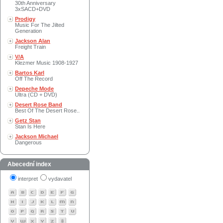
30th Anniversary
3xSACD+DVD
Prodigy
Music For The Jilted
Generation
Jackson Alan
Freight Train
V/A
Klezmer Music 1908-1927
Bartos Karl
Off The Record
Depeche Mode
Ultra (CD + DVD)
Desert Rose Band
Best Of The Desert Rose..
Getz Stan
Stan Is Here
Jackson Michael
Dangerous
Abecední index
interpret
vydavatel