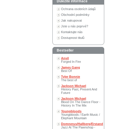
Důležité informace
Ochrana osobních údajů
Obchodní podmínky
Jak nakupovat
Jste u nás poprvé?
Kontaktujte nás
Dostupnost titulů
Bestseller
Anvil
Forged In Fire
James Gang
Best Of
Tyler Bonnie
The best of
Jackson Michael
History Past, Present And
Future
Jackson Michael
Blood On The Dance Floor -
History In The Mix
Youngbloods
Youngbloods / Earth Music /
Elephant Mountain
Domnerus/Hallberg/Erstand
Jazz At The Pawnshop -