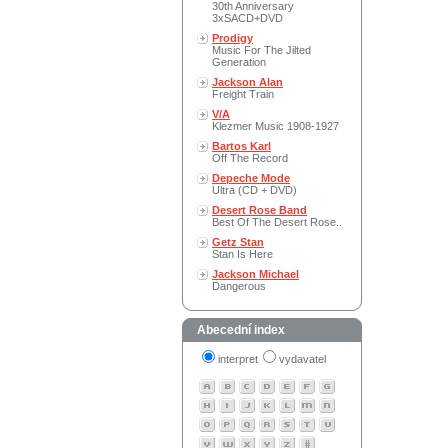
30th Anniversary
3xSACD+DVD
Prodigy
Music For The Jilted
Generation
Jackson Alan
Freight Train
V/A
Klezmer Music 1908-1927
Bartos Karl
Off The Record
Depeche Mode
Ultra (CD + DVD)
Desert Rose Band
Best Of The Desert Rose..
Getz Stan
Stan Is Here
Jackson Michael
Dangerous
Abecední index
interpret
vydavatel