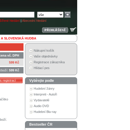
ířené hledání
|
Abecední hledání
 A SLOVENSKÁ HUDBA
Nákupní košík
cena vč. DPH
Vaše objednávky
Registrace zákazníka
599 Kč
Hlídací pes
zboží:
599 Kč
Vybírejte podle
Hudební žánry
Interpreti - Autoři
ačítko
Vydavatelé
Audio DVD
Hudební Blu-ray
boží.
Bestseller ČR