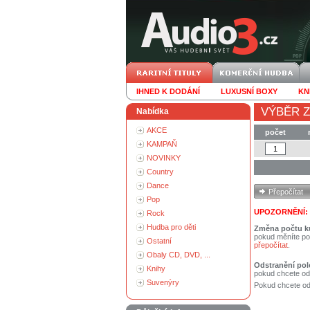
IHNED K DODÁNÍ
LUXUSNÍ BOXY
KN
VÝBĚR Z
Nabídka
AKCE
počet
KAMPAŇ
NOVINKY
Country
Dance
Pop
UPOZORNĚNÍ:
Rock
Hudba pro děti
Změna počtu k
pokud měníte po
Ostatní
přepočítat
.
Obaly CD, DVD, ...
Odstranění pol
Knihy
pokud chcete od
Suvenýry
Pokud chcete ods