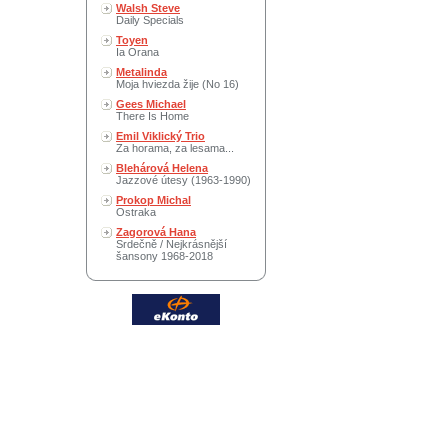
Walsh Steve
Daily Specials
Toyen
Ia Orana
Metalinda
Moja hviezda žije (No 16)
Gees Michael
There Is Home
Emil Viklický Trio
Za horama, za lesama...
Blehárová Helena
Jazzové útesy (1963-1990)
Prokop Michal
Ostraka
Zagorová Hana
Srdečně / Nejkrásnější
šansony 1968-2018