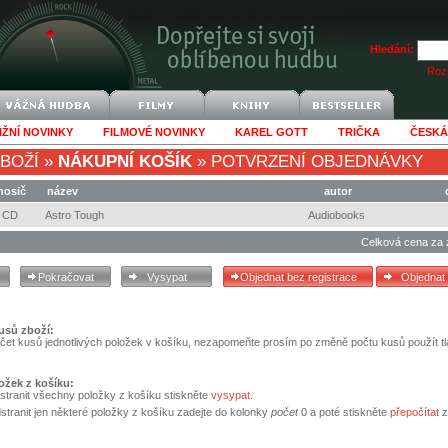
Hledání:
Rozš
IŽNÍ NOVINKY
FILMOVÉ NOVINKY
KAREL GOTT
TRIČKA
ČESKÁ
BOŽÍ
»
NÁKUPNÍ KOŠÍK
»
POTVRZENÍ OBJEDNÁVKY
nosič
název
autor
CD
Astro Tough
Audiobooks
Celková cena za 
usů zboží:
čet kusů jednotlivých položek v košíku, nezapomeňte prosím po změně počtu kusů použít tl
ožek z košíku:
stranit všechny položky z košíku stiskněte
vysypat
.
tranit jen některé položky z košíku zadejte do kolonky
počet
0 a poté stiskněte
přepočítat
z