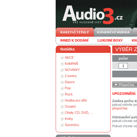
IHNED K DODÁNÍ
LUXUSNÍ BOXY
KN
VÝBĚR Z
Nabídka
AKCE
počet
KAMPAŇ
NOVINKY
Country
Dance
Pop
UPOZORNĚNÍ:
Rock
Hudba pro děti
Změna počtu k
pokud měníte po
Ostatní
přepočítat
.
Obaly CD, DVD, ...
Odstranění pol
Knihy
pokud chcete od
Suvenýry
Pokud chcete ods