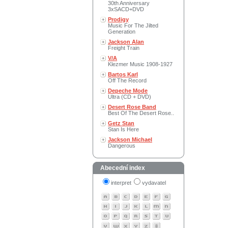
30th Anniversary
3xSACD+DVD
Prodigy
Music For The Jilted
Generation
Jackson Alan
Freight Train
V/A
Klezmer Music 1908-1927
Bartos Karl
Off The Record
Depeche Mode
Ultra (CD + DVD)
Desert Rose Band
Best Of The Desert Rose..
Getz Stan
Stan Is Here
Jackson Michael
Dangerous
Abecední index
interpret
vydavatel