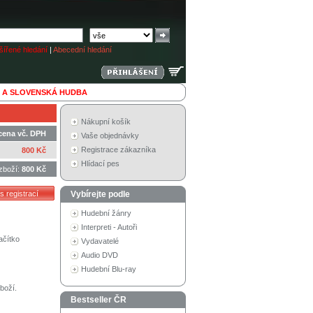
ířené hledání
|
Abecední hledání
 A SLOVENSKÁ HUDBA
Nákupní košík
cena vč. DPH
Vaše objednávky
Registrace zákazníka
800 Kč
Hlídací pes
zboží:
800 Kč
Vybírejte podle
Hudební žánry
Interpreti - Autoři
ačítko
Vydavatelé
Audio DVD
Hudební Blu-ray
boží.
Bestseller ČR