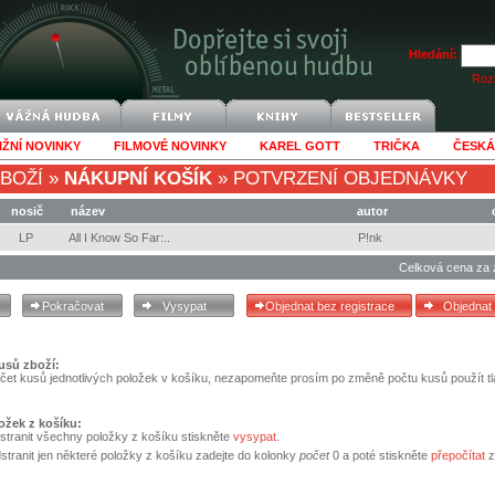
Hledání:
Rozš
IŽNÍ NOVINKY
FILMOVÉ NOVINKY
KAREL GOTT
TRIČKA
ČESKÁ
BOŽÍ
»
NÁKUPNÍ KOŠÍK
»
POTVRZENÍ OBJEDNÁVKY
nosič
název
autor
LP
All I Know So Far:..
P!nk
Celková cena za 
usů zboží:
čet kusů jednotlivých položek v košíku, nezapomeňte prosím po změně počtu kusů použít tl
ožek z košíku:
stranit všechny položky z košíku stiskněte
vysypat
.
tranit jen některé položky z košíku zadejte do kolonky
počet
0 a poté stiskněte
přepočítat
z