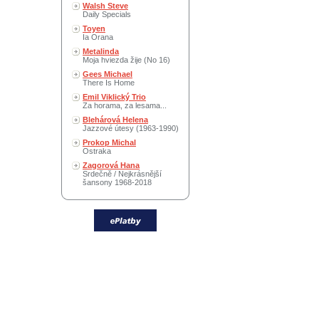
Walsh Steve
Daily Specials
Toyen
Ia Orana
Metalinda
Moja hviezda žije (No 16)
Gees Michael
There Is Home
Emil Viklický Trio
Za horama, za lesama...
Blehárová Helena
Jazzové útesy (1963-1990)
Prokop Michal
Ostraka
Zagorová Hana
Srdečně / Nejkrásnější
šansony 1968-2018