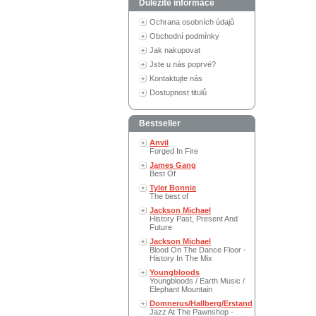
Důležité informace
Ochrana osobních údajů
Obchodní podmínky
Jak nakupovat
Jste u nás poprvé?
Kontaktujte nás
Dostupnost titulů
Bestseller
Anvil
Forged In Fire
James Gang
Best Of
Tyler Bonnie
The best of
Jackson Michael
History Past, Present And
Future
Jackson Michael
Blood On The Dance Floor -
History In The Mix
Youngbloods
Youngbloods / Earth Music /
Elephant Mountain
Domnerus/Hallberg/Erstand
Jazz At The Pawnshop -