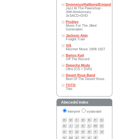
Domnerus/Hallberg/Erstand
Jazz At The Pawnshop -
30th Anniversary
3xSACD+DVD
Prodigy
Music For The Jilted
Generation
Jackson Alan
Freight Train
V/A
Klezmer Music 1908-1927
Bartos Karl
Off The Record
Depeche Mode
Ultra (CD + DVD)
Desert Rose Band
Best Of The Desert Rose..
TOTO
Toto
Abecední index
interpret
vydavatel