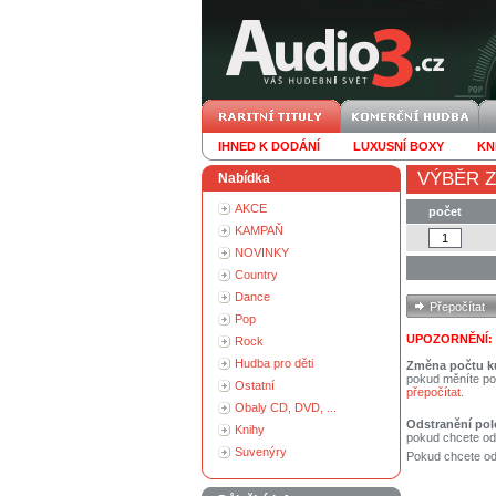
IHNED K DODÁNÍ
LUXUSNÍ BOXY
KN
VÝBĚR Z
Nabídka
AKCE
počet
KAMPAŇ
NOVINKY
Country
Dance
Pop
UPOZORNĚNÍ:
Rock
Hudba pro děti
Změna počtu k
pokud měníte po
Ostatní
přepočítat
.
Obaly CD, DVD, ...
Odstranění pol
Knihy
pokud chcete od
Suvenýry
Pokud chcete ods