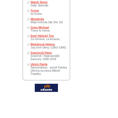
Walsh Steve
Daily Specials
Toyen
Ia Orana
Metalinda
Moja hviezda žije (No 16)
Gees Michael
There Is Home
Emil Viklický Trio
Za horama, za lesama...
Blehárová Helena
Jazzové útesy (1963-1990)
Zagorová Hana
Srdečně / Nejkrásnější
šansony 1968-2018
Ulrich Patrik
Šansonárium - písně Patrika
Ulricha na slova Miloně
Čepelky