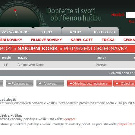
Hledání:
Rozš
IŽNÍ NOVINKY
FILMOVÉ NOVINKY
KAREL GOTT
TRIČKA
ČESKÁ
BOŽÍ
»
NÁKUPNÍ KOŠÍK
»
POTVRZENÍ OBJEDNÁVKY
nosič
název
autor
LP
At One With None
Portrait
Celková cena za 
usů zboží:
čet kusů jednotlivých položek v košíku, nezapomeňte prosím po změně počtu kusů použít tl
ožek z košíku:
stranit všechny položky z košíku stiskněte
vysypat
.
tranit jen některé položky z košíku zadejte do kolonky
počet
0 a poté stiskněte
přepočítat
z