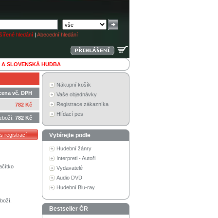
ířené hledání
|
Abecední hledání
 A SLOVENSKÁ HUDBA
Nákupní košík
cena vč. DPH
Vaše objednávky
Registrace zákazníka
782 Kč
Hlídací pes
zboží:
782 Kč
Vybírejte podle
Hudební žánry
Interpreti - Autoři
ačítko
Vydavatelé
Audio DVD
Hudební Blu-ray
boží.
Bestseller ČR