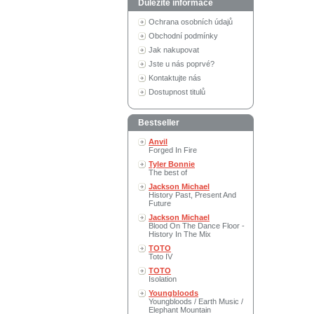
Důležité informace
Ochrana osobních údajů
Obchodní podmínky
Jak nakupovat
Jste u nás poprvé?
Kontaktujte nás
Dostupnost titulů
Bestseller
Anvil
Forged In Fire
Tyler Bonnie
The best of
Jackson Michael
History Past, Present And
Future
Jackson Michael
Blood On The Dance Floor -
History In The Mix
TOTO
Toto IV
TOTO
Isolation
Youngbloods
Youngbloods / Earth Music /
Elephant Mountain