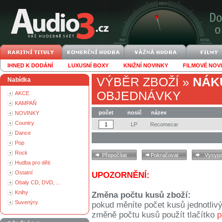
IHNED K DODÁNÍ
LUXUSNÍ BOXY
KNIŽNÍ NOVINKY
FILMOVÉ NOV
VÝBĚR ZBOŽÍ
»
NÁK
Nabídka
OBJEDNÁVKY
AKCE
KAMPAŇ
počet
nosič
název
NOVINKY
Country
LP
Recomecar
Dance
Pop
Rock
Hudba pro děti
Ostatní
UPOZORNĚNÍ:
Obaly CD, DVD, ...
Knihy
Změna počtu kusů zboží:
Suvenýry
pokud měníte počet kusů jednotliv
změně počtu kusů použít tlačítko
p