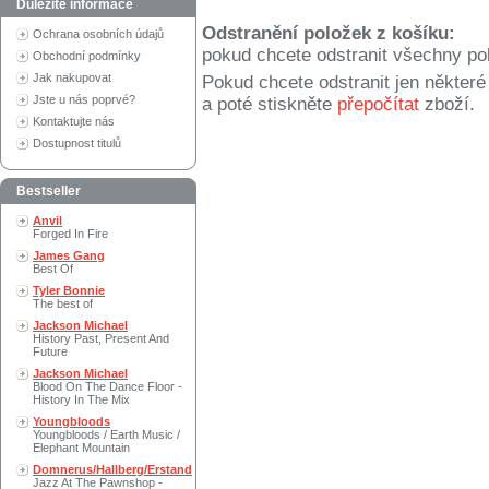
Důležité informace
Odstranění položek z košíku:
Ochrana osobních údajů
pokud chcete odstranit všechny po
Obchodní podmínky
Jak nakupovat
Pokud chcete odstranit jen někter
Jste u nás poprvé?
a poté stiskněte
přepočítat
zboží.
Kontaktujte nás
Dostupnost titulů
Bestseller
Anvil
Forged In Fire
James Gang
Best Of
Tyler Bonnie
The best of
Jackson Michael
History Past, Present And
Future
Jackson Michael
Blood On The Dance Floor -
History In The Mix
Youngbloods
Youngbloods / Earth Music /
Elephant Mountain
Domnerus/Hallberg/Erstand
Jazz At The Pawnshop -