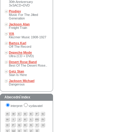
30th Anniversary
3xSACD+DVD
Prodigy
Music For The Jilted
Generation
Jackson Alan
Freight Train
V/A
Klezmer Music 1908-1927
Bartos Karl
Off The Record
Depeche Mode
Ultra (CD + DVD)
Desert Rose Band
Best Of The Desert Rose..
Getz Stan
Stan Is Here
Jackson Michael
Dangerous
Abecední index
interpret
vydavatel