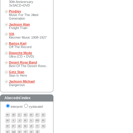
30th Anniversary
3xSACD+DVD
Prodigy
Music For The Jilted
Generation
Jackson Alan
Freight Train
V/A
Klezmer Music 1908-1927
Bartos Karl
Off The Record
Depeche Mode
Ultra (CD + DVD)
Desert Rose Band
Best Of The Desert Rose..
Getz Stan
Stan Is Here
Jackson Michael
Dangerous
Abecední index
interpret
vydavatel