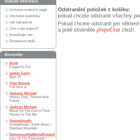
Důležité informace
Odstranění položek z košíku:
Ochrana osobních údajů
pokud chcete odstranit všechny po
Obchodní podmínky
Jak nakupovat
Pokud chcete odstranit jen někter
Jste u nás poprvé?
a poté stiskněte
přepočítat
zboží.
Kontaktujte nás
Dostupnost titulů
Bestseller
Anvil
Forged In Fire
James Gang
Best Of
Tyler Bonnie
The best of
Jackson Michael
History Past, Present And
Future
Jackson Michael
Blood On The Dance Floor -
History In The Mix
Youngbloods
Youngbloods / Earth Music /
Elephant Mountain
Domnerus/Hallberg/Erstand
Jazz At The Pawnshop -