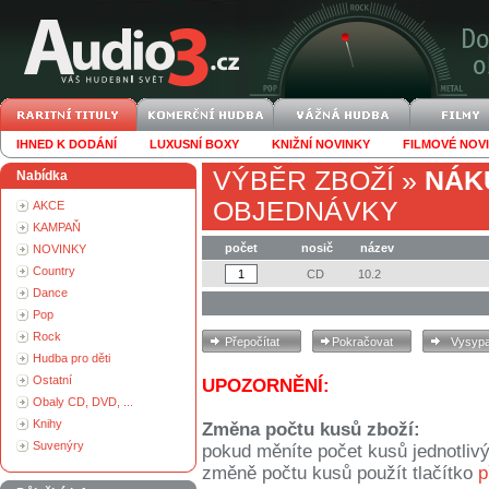
IHNED K DODÁNÍ
LUXUSNÍ BOXY
KNIŽNÍ NOVINKY
FILMOVÉ NOV
VÝBĚR ZBOŽÍ
»
NÁK
Nabídka
OBJEDNÁVKY
AKCE
KAMPAŇ
počet
nosič
název
NOVINKY
Country
CD
10.2
Dance
Pop
Rock
Hudba pro děti
Ostatní
UPOZORNĚNÍ:
Obaly CD, DVD, ...
Knihy
Změna počtu kusů zboží:
Suvenýry
pokud měníte počet kusů jednotliv
změně počtu kusů použít tlačítko
p