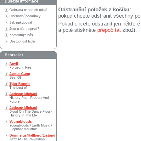
Důležité informace
Odstranění položek z košíku:
Ochrana osobních údajů
pokud chcete odstranit všechny po
Obchodní podmínky
Jak nakupovat
Pokud chcete odstranit jen někter
Jste u nás poprvé?
a poté stiskněte
přepočítat
zboží.
Kontaktujte nás
Dostupnost titulů
Bestseller
Anvil
Forged In Fire
James Gang
Best Of
Tyler Bonnie
The best of
Jackson Michael
History Past, Present And
Future
Jackson Michael
Blood On The Dance Floor -
History In The Mix
Youngbloods
Youngbloods / Earth Music /
Elephant Mountain
Domnerus/Hallberg/Erstand
Jazz At The Pawnshop -