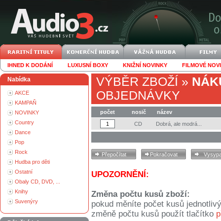
IHNED K DODÁNÍ
LUXUSNÍ BOXY
KNIŽNÍ NOVINKY
FILMOVÉ NOV
VÝBĚR ZBOŽÍ
»
NÁK
Nabídka
OBJEDNÁVKY
AKCE
KAMPAŇ
počet
nosič
název
NOVINKY
Country
CD
Dobrá, ale modrá...
Dance
Pop
Rock
Hudba pro děti
Ostatní
UPOZORNĚNÍ:
Obaly CD, DVD, ...
Knihy
Změna počtu kusů zboží:
Suvenýry
pokud měníte počet kusů jednotliv
změně počtu kusů použít tlačítko
p