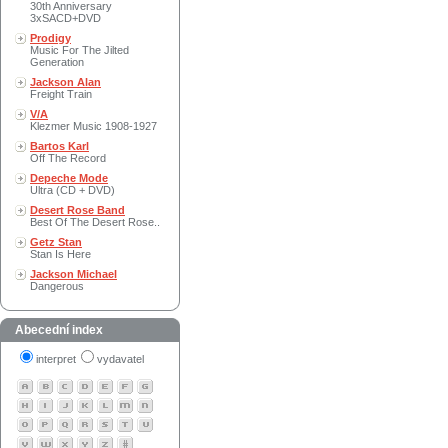
30th Anniversary
3xSACD+DVD
Prodigy
Music For The Jilted
Generation
Jackson Alan
Freight Train
V/A
Klezmer Music 1908-1927
Bartos Karl
Off The Record
Depeche Mode
Ultra (CD + DVD)
Desert Rose Band
Best Of The Desert Rose..
Getz Stan
Stan Is Here
Jackson Michael
Dangerous
Abecední index
interpret
vydavatel