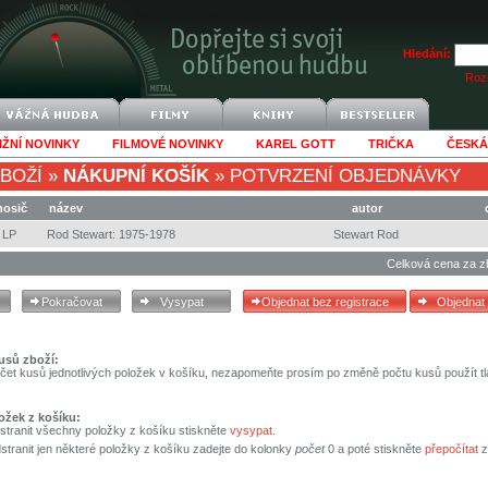
Hledání:
Rozš
IŽNÍ NOVINKY
FILMOVÉ NOVINKY
KAREL GOTT
TRIČKA
ČESKÁ
BOŽÍ
»
NÁKUPNÍ KOŠÍK
»
POTVRZENÍ OBJEDNÁVKY
nosič
název
autor
LP
Rod Stewart: 1975-1978
Stewart Rod
Celková cena za z
usů zboží:
čet kusů jednotlivých položek v košíku, nezapomeňte prosím po změně počtu kusů použít tl
ožek z košíku:
stranit všechny položky z košíku stiskněte
vysypat
.
tranit jen některé položky z košíku zadejte do kolonky
počet
0 a poté stiskněte
přepočítat
z