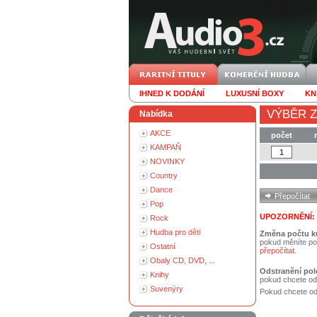
IHNED K DODÁNÍ
LUXUSNÍ BOXY
KN
VÝBĚR Z
Nabídka
AKCE
počet
KAMPAŇ
NOVINKY
Country
Dance
Pop
UPOZORNĚNÍ:
Rock
Hudba pro děti
Změna počtu k
pokud měníte po
Ostatní
přepočítat
.
Obaly CD, DVD, ...
Odstranění pol
Knihy
pokud chcete od
Suvenýry
Pokud chcete ods