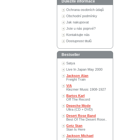
Důležité informace
Ochrana osobních údajů
Obchodní podmínky
Jak nakupovat
Jste u nás poprvé?
Kontaktujte nás
Dostupnost titulů
Bestseller
Satya
Live In Japan May 2000
Jackson Alan
Freight Train
V/A
Klezmer Music 1908-1927
Bartos Karl
Off The Record
Depeche Mode
Ultra (CD + DVD)
Desert Rose Band
Best Of The Desert Rose..
Getz Stan
Stan Is Here
Jackson Michael
Dangerous