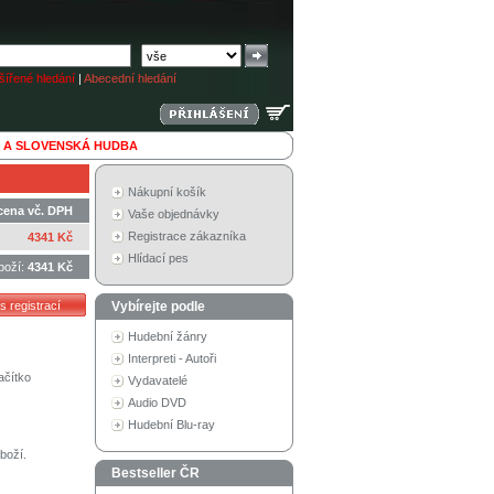
ířené hledání
|
Abecední hledání
 A SLOVENSKÁ HUDBA
Nákupní košík
cena vč. DPH
Vaše objednávky
Registrace zákazníka
4341 Kč
Hlídací pes
boží:
4341 Kč
Vybírejte podle
Hudební žánry
Interpreti - Autoři
ačítko
Vydavatelé
Audio DVD
Hudební Blu-ray
boží.
Bestseller ČR