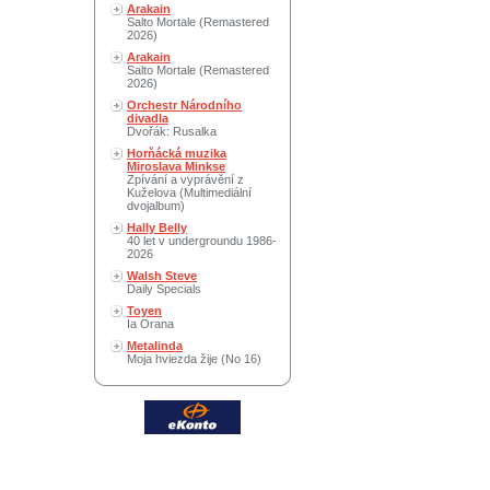
Arakain
Salto Mortale (Remastered
2026)
Arakain
Salto Mortale (Remastered
2026)
Orchestr Národního
divadla
Dvořák: Rusalka
Horňácká muzika
Miroslava Minkse
Zpívání a vyprávění z
Kuželova (Multimediální
dvojalbum)
Hally Belly
40 let v undergroundu 1986-
2026
Walsh Steve
Daily Specials
Toyen
Ia Orana
Metalinda
Moja hviezda žije (No 16)