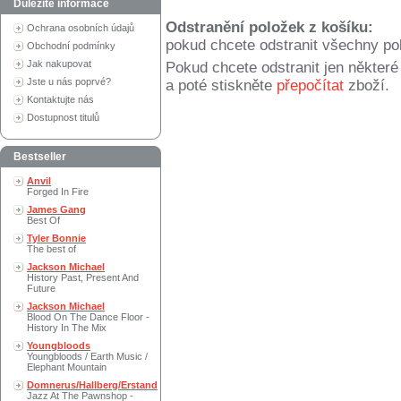
Důležité informace
Odstranění položek z košíku:
Ochrana osobních údajů
pokud chcete odstranit všechny po
Obchodní podmínky
Jak nakupovat
Pokud chcete odstranit jen někter
Jste u nás poprvé?
a poté stiskněte
přepočítat
zboží.
Kontaktujte nás
Dostupnost titulů
Bestseller
Anvil
Forged In Fire
James Gang
Best Of
Tyler Bonnie
The best of
Jackson Michael
History Past, Present And
Future
Jackson Michael
Blood On The Dance Floor -
History In The Mix
Youngbloods
Youngbloods / Earth Music /
Elephant Mountain
Domnerus/Hallberg/Erstand
Jazz At The Pawnshop -