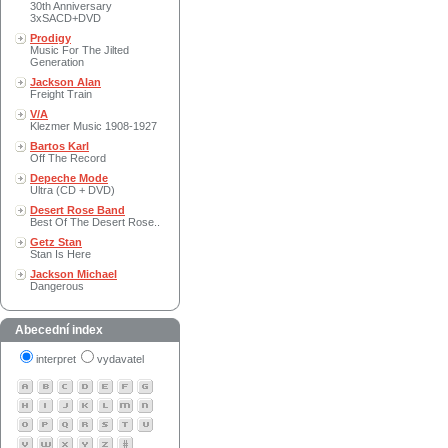
30th Anniversary
3xSACD+DVD
Prodigy
Music For The Jilted
Generation
Jackson Alan
Freight Train
V/A
Klezmer Music 1908-1927
Bartos Karl
Off The Record
Depeche Mode
Ultra (CD + DVD)
Desert Rose Band
Best Of The Desert Rose..
Getz Stan
Stan Is Here
Jackson Michael
Dangerous
Abecední index
interpret
vydavatel