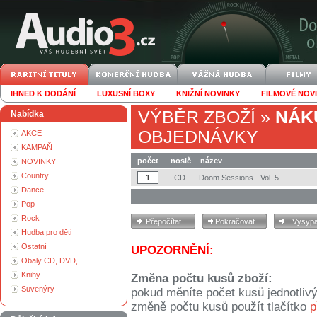
IHNED K DODÁNÍ
LUXUSNÍ BOXY
KNIŽNÍ NOVINKY
FILMOVÉ NOV
VÝBĚR ZBOŽÍ
»
NÁK
Nabídka
OBJEDNÁVKY
AKCE
KAMPAŇ
počet
nosič
název
NOVINKY
Country
CD
Doom Sessions - Vol. 5
Dance
Pop
Rock
Hudba pro děti
Ostatní
UPOZORNĚNÍ:
Obaly CD, DVD, ...
Knihy
Změna počtu kusů zboží:
Suvenýry
pokud měníte počet kusů jednotliv
změně počtu kusů použít tlačítko
p