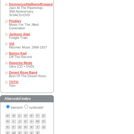
Domnerus/Hallberg/Erstand
Jazz At The Pawnshop -
30th Anniversary
3xSACD+DVD
Prodigy
Music For The Jilted
Generation
Jackson Alan
Freight Train
V/A
Klezmer Music 1908-1927
Bartos Karl
Off The Record
Depeche Mode
Ultra (CD + DVD)
Desert Rose Band
Best Of The Desert Rose..
TOTO
Toto
Abecední index
interpret
vydavatel