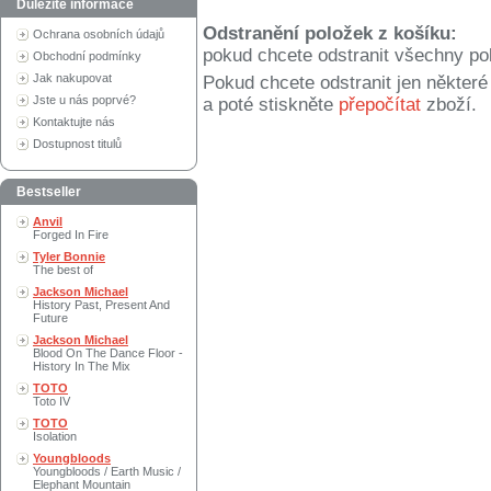
Důležité informace
Odstranění položek z košíku:
Ochrana osobních údajů
pokud chcete odstranit všechny po
Obchodní podmínky
Jak nakupovat
Pokud chcete odstranit jen někter
Jste u nás poprvé?
a poté stiskněte
přepočítat
zboží.
Kontaktujte nás
Dostupnost titulů
Bestseller
Anvil
Forged In Fire
Tyler Bonnie
The best of
Jackson Michael
History Past, Present And
Future
Jackson Michael
Blood On The Dance Floor -
History In The Mix
TOTO
Toto IV
TOTO
Isolation
Youngbloods
Youngbloods / Earth Music /
Elephant Mountain