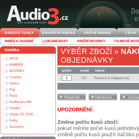
IHNED K DODÁNÍ
LUXUSNÍ BOXY
KNIŽNÍ NOVINKY
FILMOVÉ NOV
VÝBĚR ZBOŽÍ
»
NÁK
Nabídka
OBJEDNÁVKY
AKCE
KAMPAŇ
počet
nosič
název
NOVINKY
Country
CD
Petrassi & Dallapiccola:
Dance
Pop
Rock
Hudba pro děti
Ostatní
UPOZORNĚNÍ:
Obaly CD, DVD, ...
Knihy
Změna počtu kusů zboží:
Suvenýry
pokud měníte počet kusů jednotliv
změně počtu kusů použít tlačítko
p