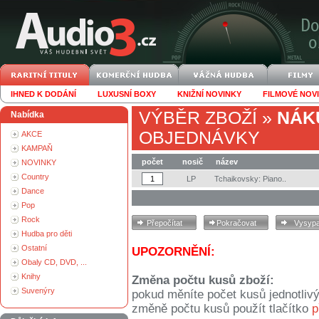
IHNED K DODÁNÍ
LUXUSNÍ BOXY
KNIŽNÍ NOVINKY
FILMOVÉ NOV
VÝBĚR ZBOŽÍ
»
NÁK
Nabídka
OBJEDNÁVKY
AKCE
KAMPAŇ
počet
nosič
název
NOVINKY
Country
LP
Tchaikovsky: Piano..
Dance
Pop
Rock
Hudba pro děti
Ostatní
UPOZORNĚNÍ:
Obaly CD, DVD, ...
Knihy
Změna počtu kusů zboží:
Suvenýry
pokud měníte počet kusů jednotliv
změně počtu kusů použít tlačítko
p