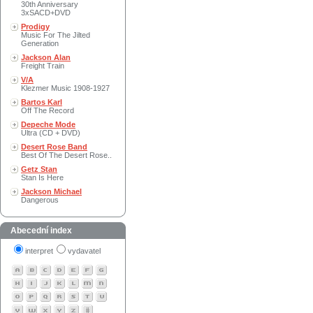
30th Anniversary
3xSACD+DVD
Prodigy
Music For The Jilted
Generation
Jackson Alan
Freight Train
V/A
Klezmer Music 1908-1927
Bartos Karl
Off The Record
Depeche Mode
Ultra (CD + DVD)
Desert Rose Band
Best Of The Desert Rose..
Getz Stan
Stan Is Here
Jackson Michael
Dangerous
Abecední index
interpret
vydavatel