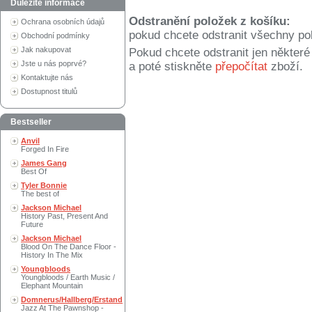
Důležité informace
Odstranění položek z košíku:
Ochrana osobních údajů
pokud chcete odstranit všechny po
Obchodní podmínky
Jak nakupovat
Pokud chcete odstranit jen někter
Jste u nás poprvé?
a poté stiskněte
přepočítat
zboží.
Kontaktujte nás
Dostupnost titulů
Bestseller
Anvil
Forged In Fire
James Gang
Best Of
Tyler Bonnie
The best of
Jackson Michael
History Past, Present And
Future
Jackson Michael
Blood On The Dance Floor -
History In The Mix
Youngbloods
Youngbloods / Earth Music /
Elephant Mountain
Domnerus/Hallberg/Erstand
Jazz At The Pawnshop -