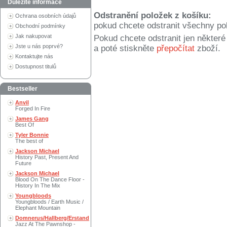
Důležité informace
Odstranění položek z košíku:
Ochrana osobních údajů
pokud chcete odstranit všechny po
Obchodní podmínky
Jak nakupovat
Pokud chcete odstranit jen někter
Jste u nás poprvé?
a poté stiskněte
přepočítat
zboží.
Kontaktujte nás
Dostupnost titulů
Bestseller
Anvil
Forged In Fire
James Gang
Best Of
Tyler Bonnie
The best of
Jackson Michael
History Past, Present And
Future
Jackson Michael
Blood On The Dance Floor -
History In The Mix
Youngbloods
Youngbloods / Earth Music /
Elephant Mountain
Domnerus/Hallberg/Erstand
Jazz At The Pawnshop -