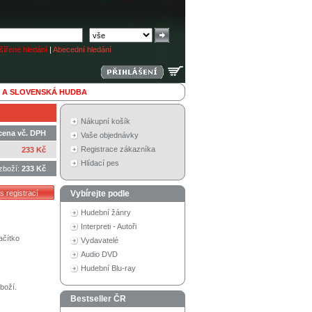
ířené hledání
|
Abecední hledání
 A SLOVENSKÁ HUDBA
Nákupní košík
cena vč. DPH
Vaše objednávky
Registrace zákazníka
233 Kč
Hlídací pes
zboží:
233 Kč
Vybírejte podle
Hudební žánry
Interpreti - Autoři
ačítko
Vydavatelé
Audio DVD
Hudební Blu-ray
boží.
Bestseller ČR