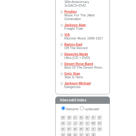
30th Anniversary
3xSACD+DVD
Prodigy
Music For The Jilted
Generation
Jackson Alan
Freight Train
V/A
Klezmer Music 1908-1927
Bartos Karl
Off The Record
Depeche Mode
Ultra (CD + DVD)
Desert Rose Band
Best Of The Desert Rose..
Getz Stan
Stan Is Here
Jackson Michael
Dangerous
Abecední index
interpret
vydavatel