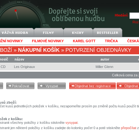
Hledání:
Rozš
IŽNÍ NOVINKY
FILMOVÉ NOVINKY
KAREL GOTT
TRIČKA
ČESKÁ
BOŽÍ
»
NÁKUPNÍ KOŠÍK
»
POTVRZENÍ OBJEDNÁVKY
nosič
název
autor
CD
Les Originaux
Miller Glenn
Celková cena za 
usů zboží:
čet kusů jednotlivých položek v košíku, nezapomeňte prosím po změně počtu kusů použít tl
ožek z košíku:
stranit všechny položky z košíku stiskněte
vysypat
.
tranit jen některé položky z košíku zadejte do kolonky
počet
0 a poté stiskněte
přepočítat
z