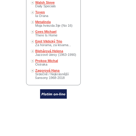
Walsh Steve
Daily Specials
Toyen
Ia Orana
Metalinda
Moja hviezda žije (No 16)
Gees Michael
There Is Home
Emil Viklický Trio
Za horama, za lesama...
Blehárová Helena
Jazzové útesy (1963-1990)
Prokop Michal
Ostraka
Zagorová Hana
Srdečně / Nejkrásnější
šansony 1968-2018