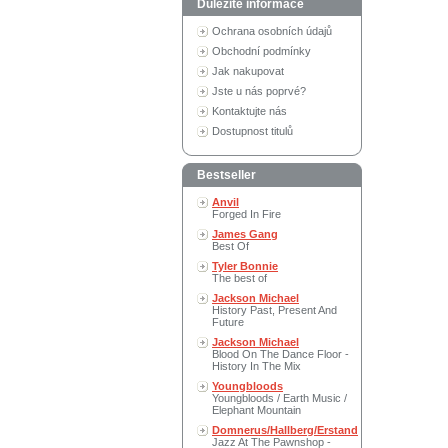
Důležité informace
Ochrana osobních údajů
Obchodní podmínky
Jak nakupovat
Jste u nás poprvé?
Kontaktujte nás
Dostupnost titulů
Bestseller
Anvil
Forged In Fire
James Gang
Best Of
Tyler Bonnie
The best of
Jackson Michael
History Past, Present And
Future
Jackson Michael
Blood On The Dance Floor -
History In The Mix
Youngbloods
Youngbloods / Earth Music /
Elephant Mountain
Domnerus/Hallberg/Erstand
Jazz At The Pawnshop -