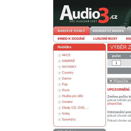
IHNED K DODÁNÍ
LUXUSNÍ BOXY
KN
VÝBĚR Z
Nabídka
AKCE
počet
KAMPAŇ
NOVINKY
Country
Dance
Pop
UPOZORNĚNÍ:
Rock
Hudba pro děti
Změna počtu k
pokud měníte po
Ostatní
přepočítat
.
Obaly CD, DVD, ...
Odstranění pol
Knihy
pokud chcete od
Suvenýry
Pokud chcete ods