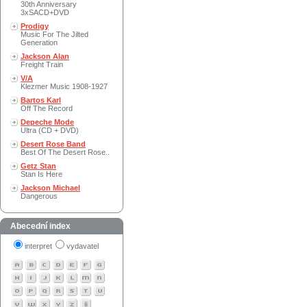
30th Anniversary
3xSACD+DVD
Prodigy
Music For The Jilted
Generation
Jackson Alan
Freight Train
V/A
Klezmer Music 1908-1927
Bartos Karl
Off The Record
Depeche Mode
Ultra (CD + DVD)
Desert Rose Band
Best Of The Desert Rose..
Getz Stan
Stan Is Here
Jackson Michael
Dangerous
Abecední index
interpret
vydavatel