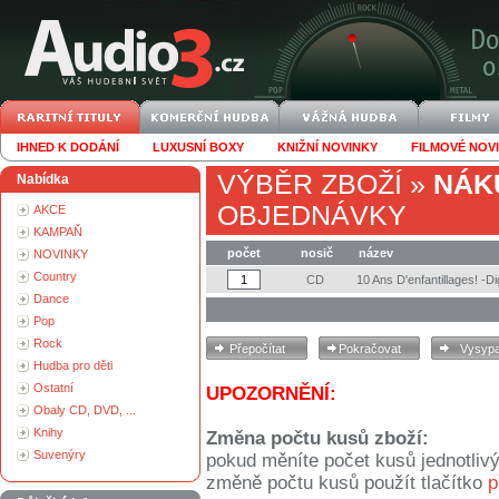
IHNED K DODÁNÍ
LUXUSNÍ BOXY
KNIŽNÍ NOVINKY
FILMOVÉ NOV
VÝBĚR ZBOŽÍ
»
NÁK
Nabídka
OBJEDNÁVKY
AKCE
KAMPAŇ
počet
nosič
název
NOVINKY
Country
CD
10 Ans D'enfantillages! -Di
Dance
Pop
Rock
Hudba pro děti
Ostatní
UPOZORNĚNÍ:
Obaly CD, DVD, ...
Knihy
Změna počtu kusů zboží:
Suvenýry
pokud měníte počet kusů jednotliv
změně počtu kusů použít tlačítko
p