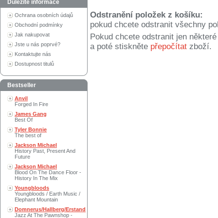
Důležité informace
Odstranění položek z košíku:
Ochrana osobních údajů
pokud chcete odstranit všechny po
Obchodní podmínky
Jak nakupovat
Pokud chcete odstranit jen někter
Jste u nás poprvé?
a poté stiskněte
přepočítat
zboží.
Kontaktujte nás
Dostupnost titulů
Bestseller
Anvil
Forged In Fire
James Gang
Best Of
Tyler Bonnie
The best of
Jackson Michael
History Past, Present And
Future
Jackson Michael
Blood On The Dance Floor -
History In The Mix
Youngbloods
Youngbloods / Earth Music /
Elephant Mountain
Domnerus/Hallberg/Erstand
Jazz At The Pawnshop -