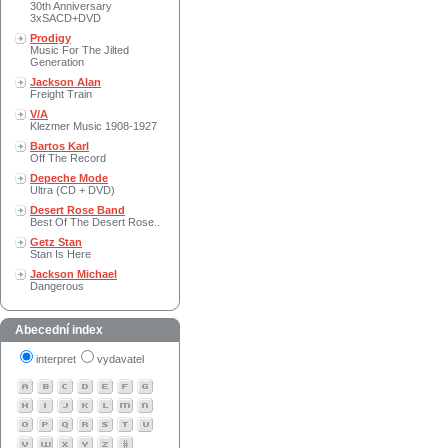
30th Anniversary
3xSACD+DVD
Prodigy
Music For The Jilted
Generation
Jackson Alan
Freight Train
V/A
Klezmer Music 1908-1927
Bartos Karl
Off The Record
Depeche Mode
Ultra (CD + DVD)
Desert Rose Band
Best Of The Desert Rose..
Getz Stan
Stan Is Here
Jackson Michael
Dangerous
Abecední index
interpret
vydavatel