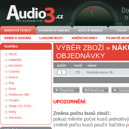
IHNED K DODÁNÍ
LUXUSNÍ BOXY
KNIŽNÍ NOVINKY
FILMOVÉ NOV
VÝBĚR ZBOŽÍ
»
NÁK
Nabídka
OBJEDNÁVKY
AKCE
KAMPAŇ
počet
nosič
název
NOVINKY
Country
CD
Muzikál expres 30
Dance
Pop
Rock
Hudba pro děti
Ostatní
UPOZORNĚNÍ:
Obaly CD, DVD, ...
Knihy
Změna počtu kusů zboží:
Suvenýry
pokud měníte počet kusů jednotliv
změně počtu kusů použít tlačítko
p