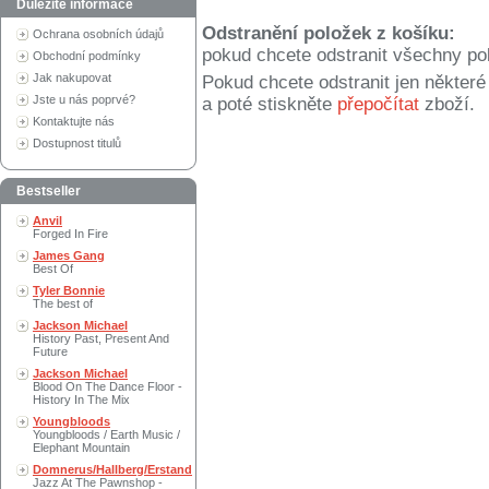
Důležité informace
Odstranění položek z košíku:
Ochrana osobních údajů
pokud chcete odstranit všechny po
Obchodní podmínky
Jak nakupovat
Pokud chcete odstranit jen někter
Jste u nás poprvé?
a poté stiskněte
přepočítat
zboží.
Kontaktujte nás
Dostupnost titulů
Bestseller
Anvil
Forged In Fire
James Gang
Best Of
Tyler Bonnie
The best of
Jackson Michael
History Past, Present And
Future
Jackson Michael
Blood On The Dance Floor -
History In The Mix
Youngbloods
Youngbloods / Earth Music /
Elephant Mountain
Domnerus/Hallberg/Erstand
Jazz At The Pawnshop -