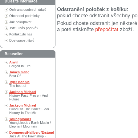
Důležité informace
Odstranění položek z košíku:
Ochrana osobních údajů
pokud chcete odstranit všechny po
Obchodní podmínky
Jak nakupovat
Pokud chcete odstranit jen někter
Jste u nás poprvé?
a poté stiskněte
přepočítat
zboží.
Kontaktujte nás
Dostupnost titulů
Bestseller
Anvil
Forged In Fire
James Gang
Best Of
Tyler Bonnie
The best of
Jackson Michael
History Past, Present And
Future
Jackson Michael
Blood On The Dance Floor -
History In The Mix
Youngbloods
Youngbloods / Earth Music /
Elephant Mountain
Domnerus/Hallberg/Erstand
Jazz At The Pawnshop -