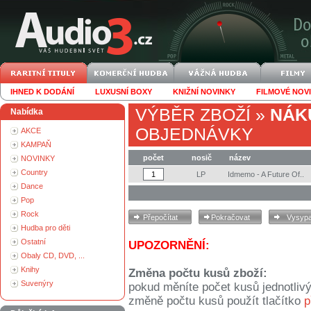
IHNED K DODÁNÍ
LUXUSNÍ BOXY
KNIŽNÍ NOVINKY
FILMOVÉ NOV
VÝBĚR ZBOŽÍ
»
NÁK
Nabídka
OBJEDNÁVKY
AKCE
KAMPAŇ
počet
nosič
název
NOVINKY
Country
LP
Idmemo - A Future Of..
Dance
Pop
Rock
Hudba pro děti
Ostatní
UPOZORNĚNÍ:
Obaly CD, DVD, ...
Knihy
Změna počtu kusů zboží:
Suvenýry
pokud měníte počet kusů jednotliv
změně počtu kusů použít tlačítko
p