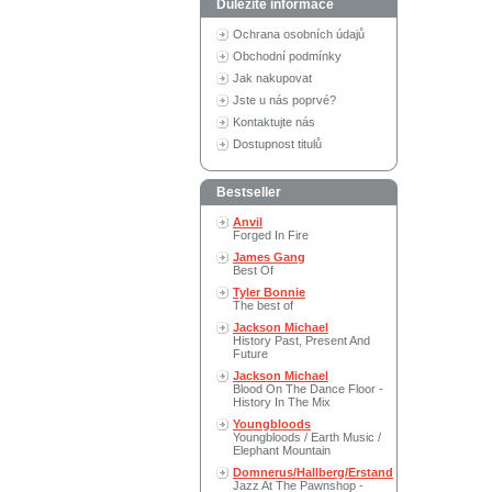
Důležité informace
Ochrana osobních údajů
Obchodní podmínky
Jak nakupovat
Jste u nás poprvé?
Kontaktujte nás
Dostupnost titulů
Bestseller
Anvil
Forged In Fire
James Gang
Best Of
Tyler Bonnie
The best of
Jackson Michael
History Past, Present And
Future
Jackson Michael
Blood On The Dance Floor -
History In The Mix
Youngbloods
Youngbloods / Earth Music /
Elephant Mountain
Domnerus/Hallberg/Erstand
Jazz At The Pawnshop -