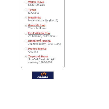
Walsh Steve
Daily Specials
Toyen
Ia Orana
Metalinda
Moja hviezda žije (No 16)
Gees Michael
There Is Home
Emil Viklický Trio
Za horama, za lesama...
Blehárová Helena
Jazzové útesy (1963-1990)
Prokop Michal
Ostraka
Zagorová Hana
Srdečně / Nejkrásnější
šansony 1968-2018