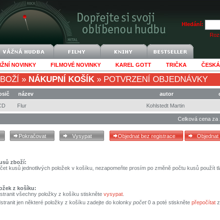
Hledání:
Rozš
IŽNÍ NOVINKY
FILMOVÉ NOVINKY
KAREL GOTT
TRIČKA
ČESKÁ
BOŽÍ
»
NÁKUPNÍ KOŠÍK
»
POTVRZENÍ OBJEDNÁVKY
osič
název
autor
CD
Flur
Kohlstedt Martin
Celková cena za 
usů zboží:
čet kusů jednotlivých položek v košíku, nezapomeňte prosím po změně počtu kusů použít tl
ožek z košíku:
stranit všechny položky z košíku stiskněte
vysypat
.
tranit jen některé položky z košíku zadejte do kolonky
počet
0 a poté stiskněte
přepočítat
z