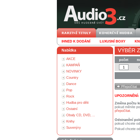
IHNED K DODÁNÍ
LUXUSNÍ BOXY
KN
VÝBĚR Z
Nabídka
AKCE
počet
n
KAMPAŇ
NOVINKY
Country
Dance
Pop
UPOZORNĚNÍ:
Rock
Hudba pro děti
Změna počtu k
pokud měníte po
Ostatní
přepočítat
.
Obaly CD, DVD, ...
Odstranění pol
Knihy
pokud chcete od
Suvenýry
Pokud chcete ods