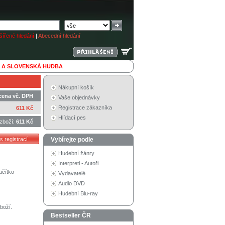
ířené hledání
|
Abecední hledání
 A SLOVENSKÁ HUDBA
Nákupní košík
cena vč. DPH
Vaše objednávky
Registrace zákazníka
611 Kč
Hlídací pes
zboží:
611 Kč
Vybírejte podle
Hudební žánry
Interpreti - Autoři
ačítko
Vydavatelé
Audio DVD
Hudební Blu-ray
boží.
Bestseller ČR