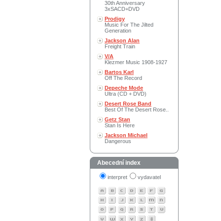
30th Anniversary
3xSACD+DVD
Prodigy
Music For The Jilted
Generation
Jackson Alan
Freight Train
V/A
Klezmer Music 1908-1927
Bartos Karl
Off The Record
Depeche Mode
Ultra (CD + DVD)
Desert Rose Band
Best Of The Desert Rose..
Getz Stan
Stan Is Here
Jackson Michael
Dangerous
Abecední index
interpret
vydavatel