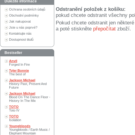
Důležité informace
Odstranění položek z košíku:
Ochrana osobních údajů
pokud chcete odstranit všechny po
Obchodní podmínky
Jak nakupovat
Pokud chcete odstranit jen někter
Jste u nás poprvé?
a poté stiskněte
přepočítat
zboží.
Kontaktujte nás
Dostupnost titulů
Bestseller
Anvil
Forged In Fire
Tyler Bonnie
The best of
Jackson Michael
History Past, Present And
Future
Jackson Michael
Blood On The Dance Floor -
History In The Mix
TOTO
Toto IV
TOTO
Isolation
Youngbloods
Youngbloods / Earth Music /
Elephant Mountain