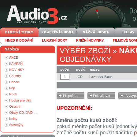
IHNED K DODÁNÍ
LUXUSNÍ BOXY
KNIŽNÍ NOVINKY
FILMOVÉ NOV
VÝBĚR ZBOŽÍ
»
NÁK
Nabídka
OBJEDNÁVKY
AKCE
KAMPAŇ
počet
nosič
název
NOVINKY
Country
CD
Lavender Blues
Dance
Pop
Rock
Hudba pro děti
Ostatní
UPOZORNĚNÍ:
Obaly CD, DVD, ...
Knihy
Změna počtu kusů zboží:
Suvenýry
pokud měníte počet kusů jednotliv
změně počtu kusů použít tlačítko
p