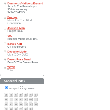
Domnerus/Hallberg/Erstand
Jazz At The Pawnshop -
30th Anniversary
3xSACD+DVD
Prodigy
Music For The Jilted
Generation
Jackson Alan
Freight Train
V/A
Klezmer Music 1908-1927
Bartos Karl
Off The Record
Depeche Mode
Ultra (CD + DVD)
Desert Rose Band
Best Of The Desert Rose..
TOTO
Toto
Abecední index
interpret
vydavatel