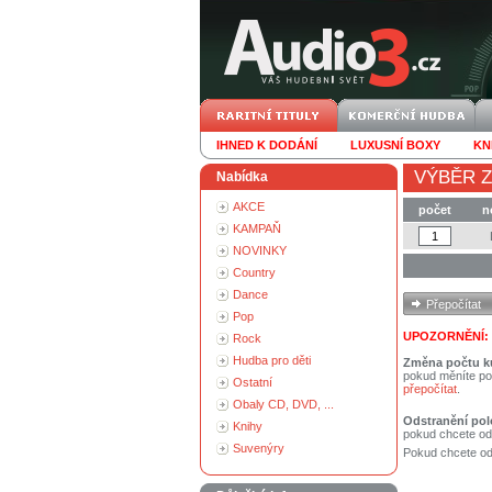
IHNED K DODÁNÍ
LUXUSNÍ BOXY
KN
VÝBĚR Z
Nabídka
AKCE
počet
n
KAMPAŇ
NOVINKY
Country
Dance
Pop
UPOZORNĚNÍ:
Rock
Hudba pro děti
Změna počtu k
pokud měníte po
Ostatní
přepočítat
.
Obaly CD, DVD, ...
Odstranění pol
Knihy
pokud chcete od
Suvenýry
Pokud chcete ods