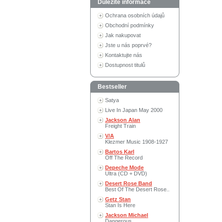
Důležité informace
Ochrana osobních údajů
Obchodní podmínky
Jak nakupovat
Jste u nás poprvé?
Kontaktujte nás
Dostupnost titulů
Bestseller
Satya
Live In Japan May 2000
Jackson Alan
Freight Train
V/A
Klezmer Music 1908-1927
Bartos Karl
Off The Record
Depeche Mode
Ultra (CD + DVD)
Desert Rose Band
Best Of The Desert Rose..
Getz Stan
Stan Is Here
Jackson Michael
Dangerous