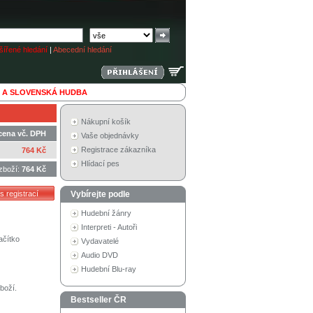
ířené hledání
|
Abecední hledání
 A SLOVENSKÁ HUDBA
Nákupní košík
cena vč. DPH
Vaše objednávky
Registrace zákazníka
764 Kč
Hlídací pes
zboží:
764 Kč
Vybírejte podle
Hudební žánry
Interpreti - Autoři
ačítko
Vydavatelé
Audio DVD
Hudební Blu-ray
boží.
Bestseller ČR