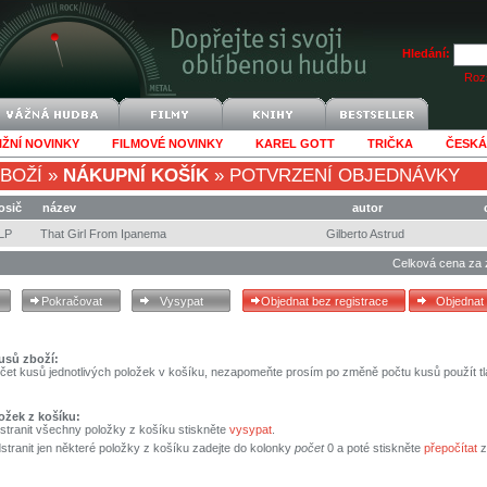
Hledání:
Rozš
IŽNÍ NOVINKY
FILMOVÉ NOVINKY
KAREL GOTT
TRIČKA
ČESKÁ
BOŽÍ
»
NÁKUPNÍ KOŠÍK
»
POTVRZENÍ OBJEDNÁVKY
osič
název
autor
LP
That Girl From Ipanema
Gilberto Astrud
Celková cena za 
usů zboží:
čet kusů jednotlivých položek v košíku, nezapomeňte prosím po změně počtu kusů použít tl
ožek z košíku:
stranit všechny položky z košíku stiskněte
vysypat
.
tranit jen některé položky z košíku zadejte do kolonky
počet
0 a poté stiskněte
přepočítat
z