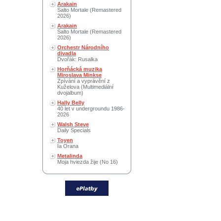
Arakain
Salto Mortale (Remastered
2026)
Arakain
Salto Mortale (Remastered
2026)
Orchestr Národního
divadla
Dvořák: Rusalka
Horňácká muzika
Miroslava Minkse
Zpívání a vyprávění z
Kuželova (Multimediální
dvojalbum)
Hally Belly
40 let v undergroundu 1986-
2026
Walsh Steve
Daily Specials
Toyen
Ia Orana
Metalinda
Moja hviezda žije (No 16)