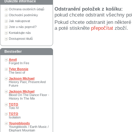
Důležité informace
Odstranění položek z košíku:
Ochrana osobních údajů
pokud chcete odstranit všechny po
Obchodní podmínky
Jak nakupovat
Pokud chcete odstranit jen někter
Jste u nás poprvé?
a poté stiskněte
přepočítat
zboží.
Kontaktujte nás
Dostupnost titulů
Bestseller
Anvil
Forged In Fire
Tyler Bonnie
The best of
Jackson Michael
History Past, Present And
Future
Jackson Michael
Blood On The Dance Floor -
History In The Mix
TOTO
Toto IV
TOTO
Isolation
Youngbloods
Youngbloods / Earth Music /
Elephant Mountain