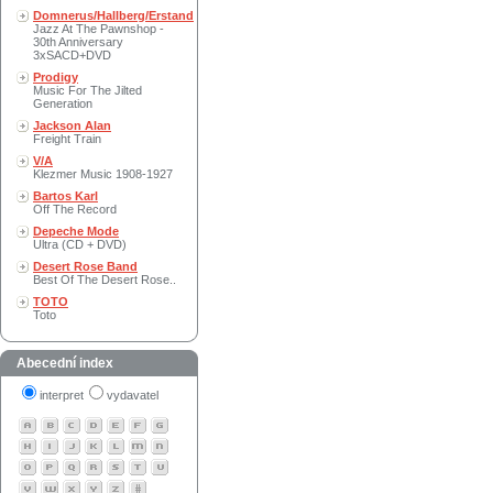
Domnerus/Hallberg/Erstand
Jazz At The Pawnshop -
30th Anniversary
3xSACD+DVD
Prodigy
Music For The Jilted
Generation
Jackson Alan
Freight Train
V/A
Klezmer Music 1908-1927
Bartos Karl
Off The Record
Depeche Mode
Ultra (CD + DVD)
Desert Rose Band
Best Of The Desert Rose..
TOTO
Toto
Abecední index
interpret
vydavatel