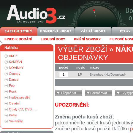
IHNED K DODÁNÍ
LUXUSNÍ BOXY
KNIŽNÍ NOVINKY
FILMOVÉ NOV
VÝBĚR ZBOŽÍ
»
NÁK
Nabídka
OBJEDNÁVKY
AKCE
KAMPAŇ
počet
nosič
název
NOVINKY
Country
LP
Sketches -Hq/Download-
Dance
Pop
Rock
Hudba pro děti
Ostatní
UPOZORNĚNÍ:
Obaly CD, DVD, ...
Knihy
Změna počtu kusů zboží:
Suvenýry
pokud měníte počet kusů jednotliv
změně počtu kusů použít tlačítko
p