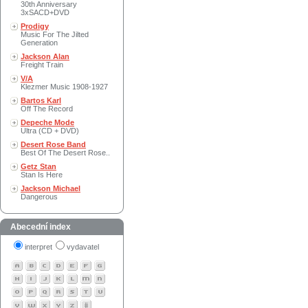
30th Anniversary
3xSACD+DVD
Prodigy
Music For The Jilted
Generation
Jackson Alan
Freight Train
V/A
Klezmer Music 1908-1927
Bartos Karl
Off The Record
Depeche Mode
Ultra (CD + DVD)
Desert Rose Band
Best Of The Desert Rose..
Getz Stan
Stan Is Here
Jackson Michael
Dangerous
Abecední index
interpret
vydavatel