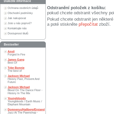
Důležité informace
Odstranění položek z košíku:
Ochrana osobních údajů
pokud chcete odstranit všechny po
Obchodní podmínky
Jak nakupovat
Pokud chcete odstranit jen někter
Jste u nás poprvé?
a poté stiskněte
přepočítat
zboží.
Kontaktujte nás
Dostupnost titulů
Bestseller
Anvil
Forged In Fire
James Gang
Best Of
Tyler Bonnie
The best of
Jackson Michael
History Past, Present And
Future
Jackson Michael
Blood On The Dance Floor -
History In The Mix
Youngbloods
Youngbloods / Earth Music /
Elephant Mountain
Domnerus/Hallberg/Erstand
Jazz At The Pawnshop -