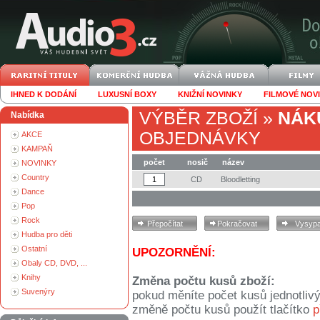
IHNED K DODÁNÍ
LUXUSNÍ BOXY
KNIŽNÍ NOVINKY
FILMOVÉ NOV
VÝBĚR ZBOŽÍ
»
NÁK
Nabídka
OBJEDNÁVKY
AKCE
KAMPAŇ
počet
nosič
název
NOVINKY
Country
CD
Bloodletting
Dance
Pop
Rock
Hudba pro děti
Ostatní
UPOZORNĚNÍ:
Obaly CD, DVD, ...
Knihy
Změna počtu kusů zboží:
Suvenýry
pokud měníte počet kusů jednotliv
změně počtu kusů použít tlačítko
p