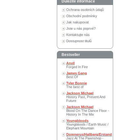
Důležité informace
Ochrana osobních údajů
Obchodní podmínky
Jak nakupovat
Jste u nás poprvé?
Kontaktujte nás
Dostupnost titulů
Bestseller
Anvil
Forged In Fire
James Gang
Best Of
Tyler Bonnie
The best of
Jackson Michael
History Past, Present And
Future
Jackson Michael
Blood On The Dance Floor -
History In The Mix
Youngbloods
Youngbloods / Earth Music /
Elephant Mountain
Domnerus/Hallberg/Erstand
Jazz At The Pawnshop -