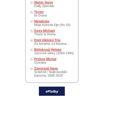
Walsh Steve
Daily Specials
Toyen
Ia Orana
Metalinda
Moja hviezda žije (No 16)
Gees Michael
There Is Home
Emil Viklický Trio
Za horama, za lesama...
Blehárová Helena
Jazzové útesy (1963-1990)
Prokop Michal
Ostraka
Zagorová Hana
Srdečně / Nejkrásnější
šansony 1968-2018