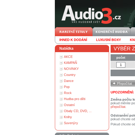
IHNED K DODÁNÍ
LUXUSNÍ BOXY
KN
VÝBĚR Z
Nabídka
AKCE
počet
KAMPAŇ
NOVINKY
Country
Dance
Pop
UPOZORNĚNÍ:
Rock
Hudba pro děti
Změna počtu k
pokud měníte po
Ostatní
přepočítat
.
Obaly CD, DVD, ...
Odstranění pol
Knihy
pokud chcete od
Suvenýry
Pokud chcete ods