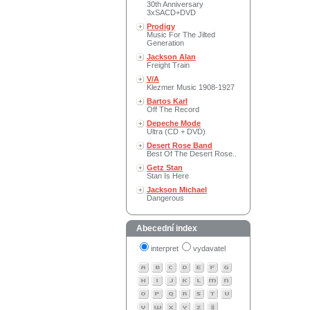
30th Anniversary
3xSACD+DVD
Prodigy
Music For The Jilted
Generation
Jackson Alan
Freight Train
V/A
Klezmer Music 1908-1927
Bartos Karl
Off The Record
Depeche Mode
Ultra (CD + DVD)
Desert Rose Band
Best Of The Desert Rose..
Getz Stan
Stan Is Here
Jackson Michael
Dangerous
Abecední index
interpret
vydavatel