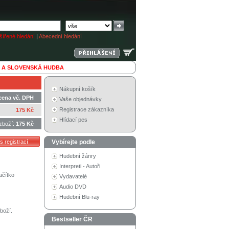
ířené hledání
|
Abecední hledání
 A SLOVENSKÁ HUDBA
Nákupní košík
cena vč. DPH
Vaše objednávky
Registrace zákazníka
175 Kč
Hlídací pes
zboží:
175 Kč
Vybírejte podle
Hudební žánry
Interpreti - Autoři
ačítko
Vydavatelé
Audio DVD
Hudební Blu-ray
boží.
Bestseller ČR