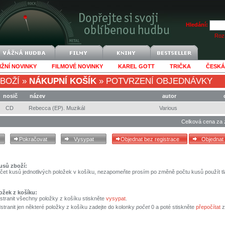
Hledání:
Rozš
IŽNÍ NOVINKY
FILMOVÉ NOVINKY
KAREL GOTT
TRIČKA
ČESKÁ
BOŽÍ
»
NÁKUPNÍ KOŠÍK
»
POTVRZENÍ OBJEDNÁVKY
nosič
název
autor
CD
Rebecca (EP). Muzikál
Various
Celková cena za 
usů zboží:
čet kusů jednotlivých položek v košíku, nezapomeňte prosím po změně počtu kusů použít tl
ožek z košíku:
stranit všechny položky z košíku stiskněte
vysypat
.
tranit jen některé položky z košíku zadejte do kolonky
počet
0 a poté stiskněte
přepočítat
z