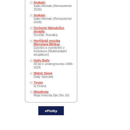
Arakain
Salto Mortale (Remastered
2026)
Arakain
Salto Mortale (Remastered
2026)
Orchestr Národního
divadla
Dvořák: Rusalka
Horňácká muzika
Miroslava Minkse
Zpívání a vyprávění z
Kuželova (Multimediální
dvojalbum)
Hally Belly
40 let v undergroundu 1986-
2026
Walsh Steve
Daily Specials
Toyen
Ia Orana
Metalinda
Moja hviezda žije (No 16)