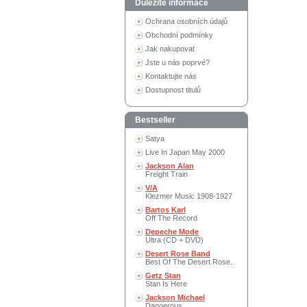
Důležité informace
Ochrana osobních údajů
Obchodní podmínky
Jak nakupovat
Jste u nás poprvé?
Kontaktujte nás
Dostupnost titulů
Bestseller
Satya
Live In Japan May 2000
Jackson Alan
Freight Train
V/A
Klezmer Music 1908-1927
Bartos Karl
Off The Record
Depeche Mode
Ultra (CD + DVD)
Desert Rose Band
Best Of The Desert Rose..
Getz Stan
Stan Is Here
Jackson Michael
Dangerous