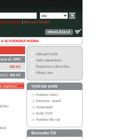
ířené hledání
|
Abecední hledání
 A SLOVENSKÁ HUDBA
Nákupní košík
cena vč. DPH
Vaše objednávky
Registrace zákazníka
305 Kč
Hlídací pes
zboží:
305 Kč
Vybírejte podle
Hudební žánry
Interpreti - Autoři
ačítko
Vydavatelé
Audio DVD
Hudební Blu-ray
boží.
Bestseller ČR