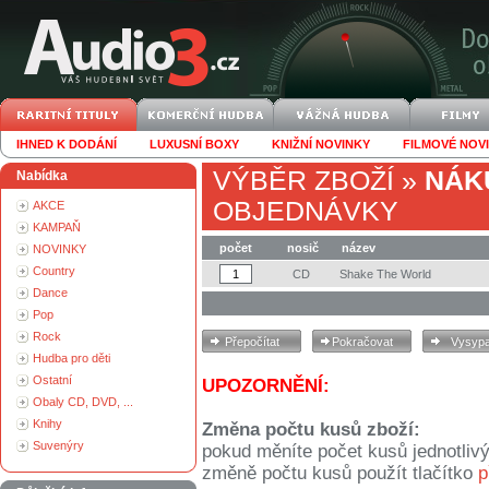
IHNED K DODÁNÍ
LUXUSNÍ BOXY
KNIŽNÍ NOVINKY
FILMOVÉ NOV
VÝBĚR ZBOŽÍ
»
NÁK
Nabídka
OBJEDNÁVKY
AKCE
KAMPAŇ
počet
nosič
název
NOVINKY
Country
CD
Shake The World
Dance
Pop
Rock
Hudba pro děti
Ostatní
UPOZORNĚNÍ:
Obaly CD, DVD, ...
Knihy
Změna počtu kusů zboží:
Suvenýry
pokud měníte počet kusů jednotliv
změně počtu kusů použít tlačítko
p