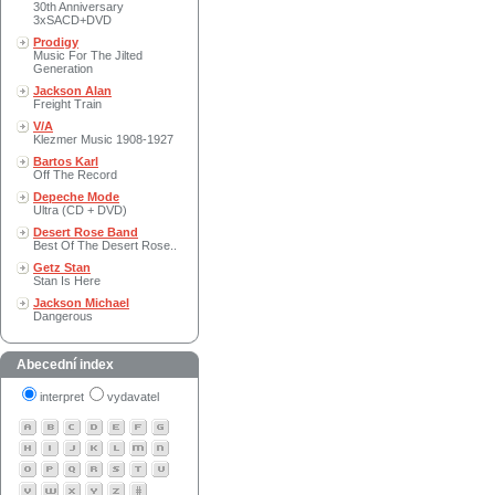
30th Anniversary
3xSACD+DVD
Prodigy
Music For The Jilted
Generation
Jackson Alan
Freight Train
V/A
Klezmer Music 1908-1927
Bartos Karl
Off The Record
Depeche Mode
Ultra (CD + DVD)
Desert Rose Band
Best Of The Desert Rose..
Getz Stan
Stan Is Here
Jackson Michael
Dangerous
Abecední index
interpret
vydavatel