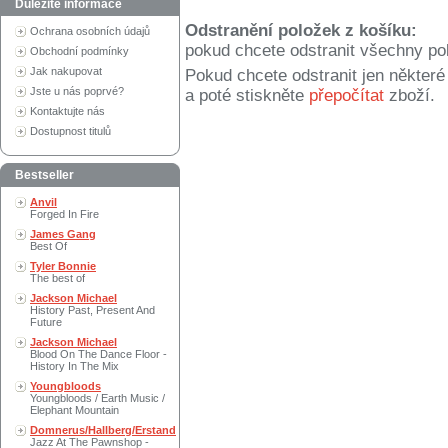
Důležité informace
Odstranění položek z košíku:
Ochrana osobních údajů
pokud chcete odstranit všechny po
Obchodní podmínky
Jak nakupovat
Pokud chcete odstranit jen někter
Jste u nás poprvé?
a poté stiskněte
přepočítat
zboží.
Kontaktujte nás
Dostupnost titulů
Bestseller
Anvil
Forged In Fire
James Gang
Best Of
Tyler Bonnie
The best of
Jackson Michael
History Past, Present And
Future
Jackson Michael
Blood On The Dance Floor -
History In The Mix
Youngbloods
Youngbloods / Earth Music /
Elephant Mountain
Domnerus/Hallberg/Erstand
Jazz At The Pawnshop -