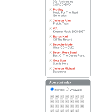
30th Anniversary
3xSACD+DVD
Prodigy
Music For The Jilted
Generation
Jackson Alan
Freight Train
V/A
Klezmer Music 1908-1927
Bartos Karl
Off The Record
Depeche Mode
Ultra (CD + DVD)
Desert Rose Band
Best Of The Desert Rose..
Getz Stan
Stan Is Here
Jackson Michael
Dangerous
Abecední index
interpret
vydavatel