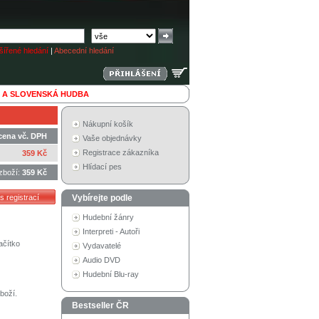
ířené hledání
|
Abecední hledání
 A SLOVENSKÁ HUDBA
Nákupní košík
cena vč. DPH
Vaše objednávky
Registrace zákazníka
359 Kč
Hlídací pes
zboží:
359 Kč
Vybírejte podle
Hudební žánry
Interpreti - Autoři
ačítko
Vydavatelé
Audio DVD
Hudební Blu-ray
boží.
Bestseller ČR