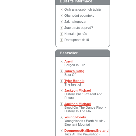
Důležité informace
Ochrana osobních údajů
Obchodní podmínky
Jak nakupovat
Jste u nás poprvé?
Kontaktujte nás
Dostupnost titulů
Bestseller
Anvil
Forged In Fire
James Gang
Best Of
Tyler Bonnie
The best of
Jackson Michael
History Past, Present And
Future
Jackson Michael
Blood On The Dance Floor -
History In The Mix
Youngbloods
Youngbloods / Earth Music /
Elephant Mountain
Domnerus/Hallberg/Erstand
Jazz At The Pawnshop -