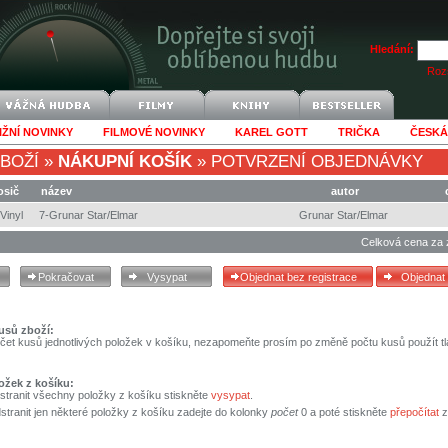
Hledání:
Rozš
IŽNÍ NOVINKY
FILMOVÉ NOVINKY
KAREL GOTT
TRIČKA
ČESKÁ
BOŽÍ
»
NÁKUPNÍ KOŠÍK
»
POTVRZENÍ OBJEDNÁVKY
osič
název
autor
Vinyl
7-Grunar Star/Elmar
Grunar Star/Elmar
Celková cena za 
usů zboží:
čet kusů jednotlivých položek v košíku, nezapomeňte prosím po změně počtu kusů použít tl
ožek z košíku:
stranit všechny položky z košíku stiskněte
vysypat
.
tranit jen některé položky z košíku zadejte do kolonky
počet
0 a poté stiskněte
přepočítat
z