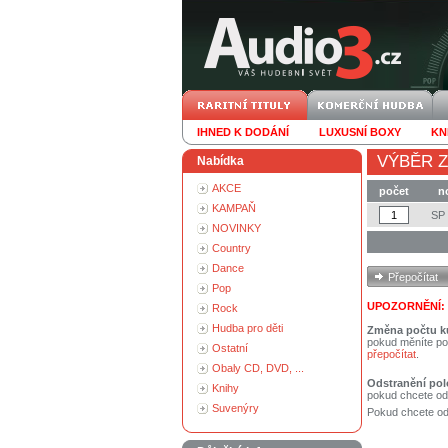
IHNED K DODÁNÍ
LUXUSNÍ BOXY
KN
VÝBĚR Z
Nabídka
AKCE
počet
n
KAMPAŇ
SP 
NOVINKY
Country
Dance
Pop
UPOZORNĚNÍ:
Rock
Hudba pro děti
Změna počtu k
pokud měníte po
Ostatní
přepočítat
.
Obaly CD, DVD, ...
Odstranění pol
Knihy
pokud chcete od
Suvenýry
Pokud chcete ods