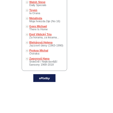
Walsh Steve
Daily Specials
Toyen
Ia Orana
Metalinda
Moja hviezda žije (No 16)
Gees Michael
There Is Home
Emil Viklický Trio
Za horama, za lesama...
Blehárová Helena
Jazzové útesy (1963-1990)
Prokop Michal
Ostraka
Zagorová Hana
Srdečně / Nejkrásnější
šansony 1968-2018